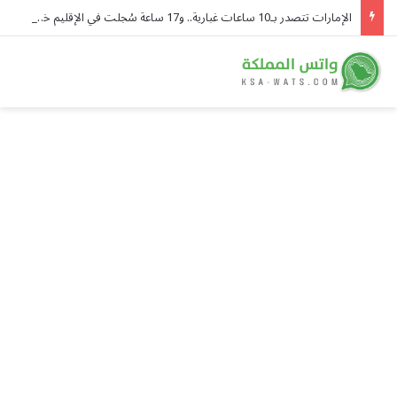
الإمارات تتصدر بـ10 ساعات غبارية.. و17 ساعة سُجلت في الإقليم خلال 8 أغسطس