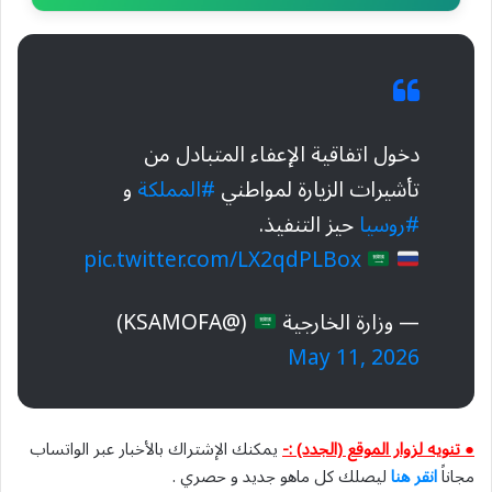
دخول اتفاقية الإعفاء المتبادل من
تأشيرات الزيارة لمواطني
#المملكة
و
#روسيا
حيز التنفيذ.
pic.twitter.com/LX2qdPLBox
— وزارة الخارجية
(@KSAMOFA)
May 11, 2026
● تنويه لزوار الموقع (الجدد) :-
يمكنك الإشتراك بالأخبار عبر الواتساب
مجاناً
انقر هنا
ليصلك كل ماهو جديد و حصري .