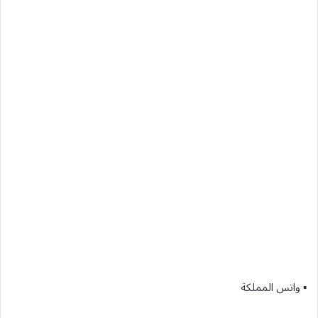
▪︎ واتس المملكة