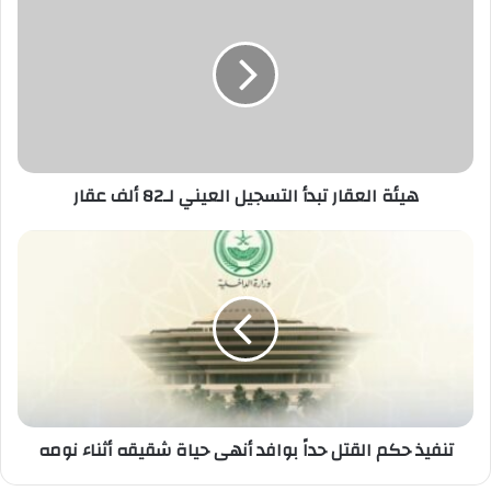
العقار
تبدأ
التسجيل
العيني
لـ82
ألف
عقار
هيئة العقار تبدأ التسجيل العيني لـ82 ألف عقار
تنفيذ
حكم
القتل
حداً
بوافد
أنهى
حياة
شقيقه
أثناء
نومه
تنفيذ حكم القتل حداً بوافد أنهى حياة شقيقه أثناء نومه