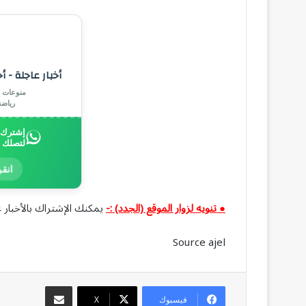
أخبار عاجلة - أ
منوعات |
رياض
إشترك ب
لتصلك 
انقر
● تنويه لزوار الموقع (الجدد) :-
يمكنك الإشتراك بالأخبار ع
Source ajel
مشاركة عبر البريد
فيسبوك
‫X