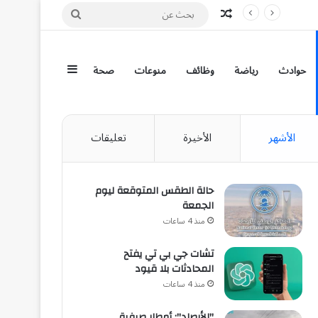
مقال عشوائي
بحث
عن
إضافة عمود جان
حوادث
رياضة
وظائف
منوعات
صحة
الأشهر
الأخيرة
تعليقات
حالة الطقس المتوقعة ليوم
الجمعة
منذ 4 ساعات
تشات جي بي تي يفتح
المحادثات بلا قيود
منذ 4 ساعات
"الأرصاد": أمطار صيفية