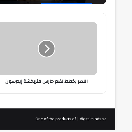
النصر
يخطط
لضم
حارس
فنربخشة
إيدرسون
النصر يخطط لضم حارس فنربخشة إيدرسون
One of the products of | digitalminds.sa