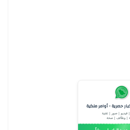
خبار حصرية - أوامر ملكية
 فيديو | صور | تقنية
ة | وظائف | صحة