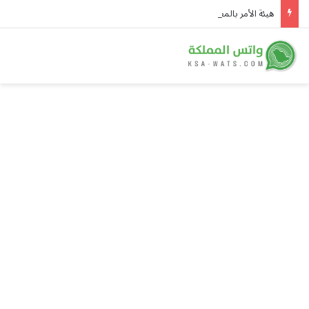
هيئة الأمر بالمعروف في الباحة تُفعّل الحافلة التوعوية بمهرجان العسل الدولي الثامن عشر