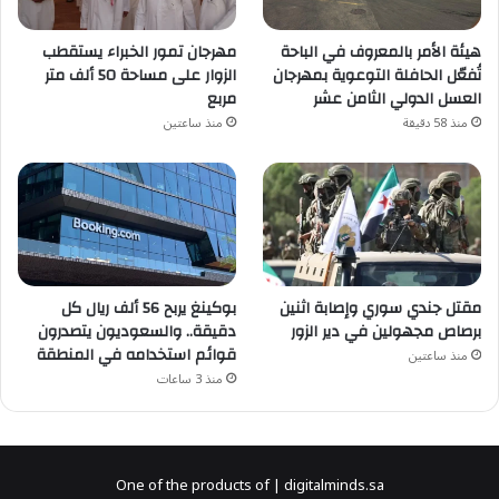
هيئة الأمر بالمعروف في الباحة
مهرجان تمور الخبراء يستقطب
تُفعّل الحافلة التوعوية بمهرجان
الزوار على مساحة 50 ألف متر
العسل الدولي الثامن عشر
مربع
منذ 58 دقيقة
منذ ساعتين
مقتل جندي سوري وإصابة اثنين
بوكينغ يربح 56 ألف ريال كل
برصاص مجهولين في دير الزور
دقيقة.. والسعوديون يتصدرون
قوائم استخدامه في المنطقة
منذ ساعتين
منذ 3 ساعات
One of the products of | digitalminds.sa