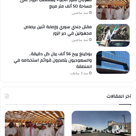
مهرجان تمور الخبراء يستقطب الزوار على
مساحة 50 ألف متر مربع
منذ ساعتين
مقتل جندي سوري وإصابة اثنين برصاص
مجهولين في دير الزور
منذ ساعتين
بوكينغ يربح 56 ألف ريال كل دقيقة..
والسعوديون يتصدرون قوائم استخدامه في
المنطقة
منذ 3 ساعات
آخر المقالات