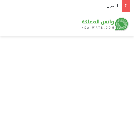
النصر يُعلن رسمياً التعاقد مع لاعب الوسط البرتغالي سامو كوستا