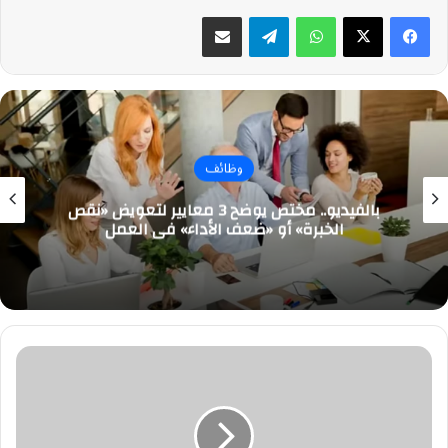
واتساب
تيلقرام
مشاركة عبر البريد
وظائف
بالفيديو.. مختص يوضح 3 معايير لتعويض «نقص
الخبرة» أو «ضعف الأداء» في العمل
افتتاح
أكاديمية
باريس
سان
جيرمان