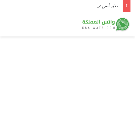
تحذير أممي عاجل من إيبولا في الكونغو.. 3,874 إصابة و1,751 وفاة