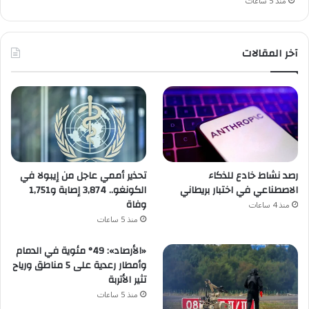
منذ 5 ساعات
آخر المقالات
رصد نشاط خادع للذكاء
تحذير أممي عاجل من إيبولا في
الاصطناعي في اختبار بريطاني
الكونغو.. 3,874 إصابة و1,751
وفاة
منذ 4 ساعات
منذ 5 ساعات
«الأرصاد»: 49° مئوية في الدمام
وأمطار رعدية على 5 مناطق ورياح
تثير الأتربة
منذ 5 ساعات