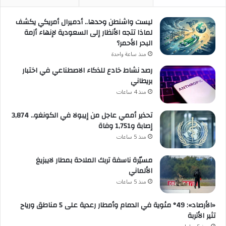
ليست واشنطن وحدها.. أدميرال أمريكي يكشف
لماذا تتجه الأنظار إلى السعودية لإنهاء أزمة
البحر الأحمر؟
منذ ساعة واحدة
رصد نشاط خادع للذكاء الاصطناعي في اختبار
بريطاني
منذ 4 ساعات
تحذير أممي عاجل من إيبولا في الكونغو.. 3,874
إصابة و1,751 وفاة
منذ 5 ساعات
مسيّرة ناسفة تربك الملاحة بمطار لايبزيغ
الألماني
منذ 5 ساعات
«الأرصاد»: 49° مئوية في الدمام وأمطار رعدية على 5 مناطق ورياح
تثير الأتربة