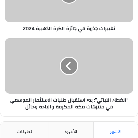
الذهبية
2024
تغييرات جذرية في جائزة الكرة الذهبية 2024
“الغطاء
النباتي”:
بدء
استقبال
طلبات
الاستثمار
الموسمي
في
متنزهات
مكة
“الغطاء النباتي”: بدء استقبال طلبات الاستثمار الموسمي
المكرمة
في متنزهات مكة المكرمة والباحة وحائل
والباحة
وحائل
الأشهر
الأخيرة
تعليقات