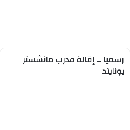
رسميا … إقالة مدرب مانشستر
يونايتد