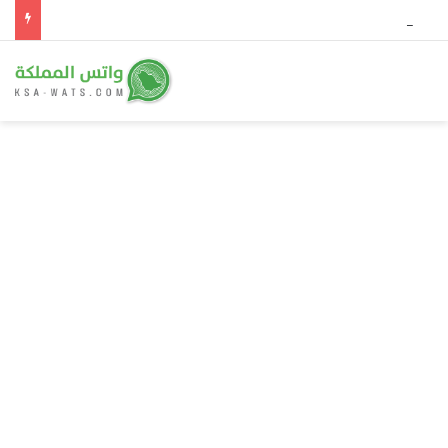
حريق ضخم يلتهم 4 آلاف هكتار في جنوب غرب إسبانيا