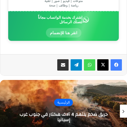
منوعات | فيديو | صور | تقنية
رياضة | وظائف | صحة
إشترك بخدمة الواتساب مجاناً
لتصلك الرسائل
انقر هنا للإنضمام
واتساب
تيلقرام
مشاركة عبر البريد
الرئيسية
حريق ضخم يلتهم 4 آلاف هكتار في جنوب غرب
إسبانيا