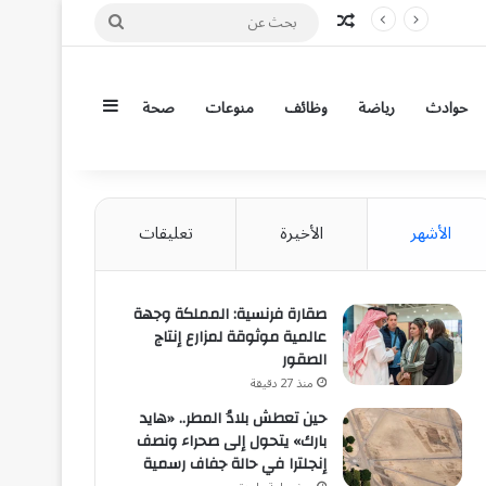
مقال عشوائي
بحث
عن
إضافة عمود جان
حوادث
رياضة
وظائف
منوعات
صحة
الأشهر
الأخيرة
تعليقات
صقارة فرنسية: المملكة وجهة
عالمية موثوقة لمزارع إنتاج
الصقور
منذ 27 دقيقة
حين تعطش بلادُ المطر.. «هايد
بارك» يتحول إلى صحراء ونصف
إنجلترا في حالة جفاف رسمية