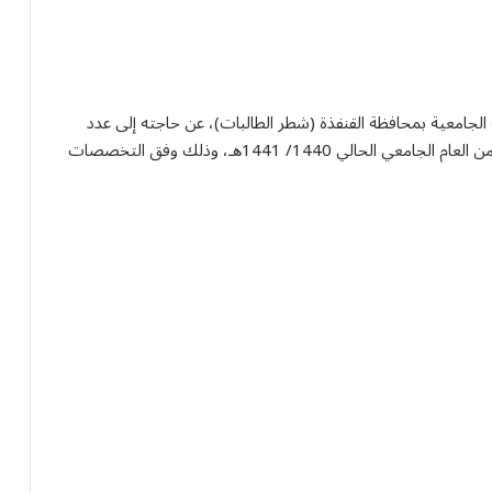
ة الجامعية بمحافظة القنفذة (شطر الطالبات)، عن حاجته إلى عدد
من المتعاونات للتدريس بالقسم للفصل الدراسي الثاني من العام الجامعي الحالي 1440/ 1441هـ، وذلك وفق التخصصات