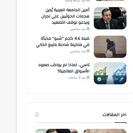
منذ ساعة واحدة
أمين الجامعة العربية يُدين
هجمات الحوثيين على نجران
ويدعو لوقف التصعيد
منذ ساعتين
ضبط 4.6 كجم "شبو" مخبأة
في ماكينة شاحنة بالربع الخالي
منذ ساعتين
تاسي.. لماذا لم يواكب صعود
الأسواق العالمية؟
منذ 3 ساعات
آخر المقالات