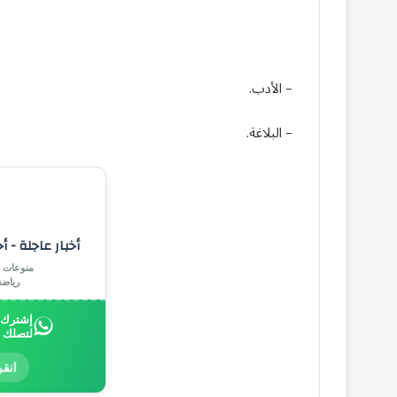
– الأدب.
– البلاغة.
أخبار عاجلة - أ
منوعات |
رياض
إشترك ب
لتصلك 
انقر