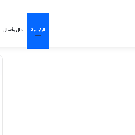
هايد بارك» يتحول إلى صحراء ونصف إنجلترا في حالة جفاف رسمية
الرئيسية
مال وأعمال