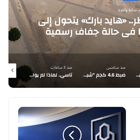
ذ ساعة واحدة
.. «هايد بارك» يتحول إلى
ا في حالة جفاف رسمية
منذ ساعتين
منذ 3 ساعات
منذ 3 ساعات
أمين الجامعة العربية يُدين هجمات الحوثيين على نجران ويدعو لوقف التصعيد
ضبط 4.6 كجم "شبو" مخبأة في ماكينة شاحنة بالربع الخالي
تاسي.. لماذا لم يواكب صعود الأسواق العالمية؟
وظائف
شاغرة
لدى
مصرف
الراجحي