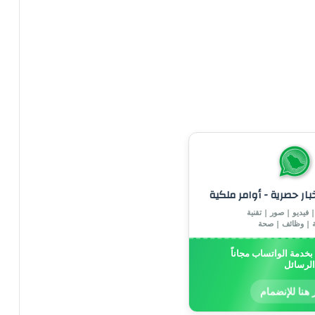
خبار حصرية - أوامر ملكية
 فيديو | صور | تقنية
ة | وظائف | صحة
خدمة الواتساب مجاناً
الرسائل
 هنا للإنضمام