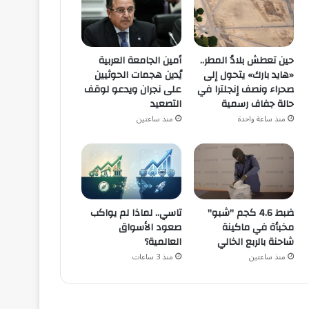
حين تعطش بلادُ المطر..
أمين الجامعة العربية
«هايد بارك» يتحول إلى
يُدين هجمات الحوثيين
صحراء ونصف إنجلترا في
على نجران ويدعو لوقف
حالة جفاف رسمية
التصعيد
منذ ساعة واحدة
منذ ساعتين
ضبط 4.6 كجم "شبو"
تاسي.. لماذا لم يواكب
مخبأة في ماكينة
صعود الأسواق
شاحنة بالربع الخالي
العالمية؟
منذ ساعتين
منذ 3 ساعات