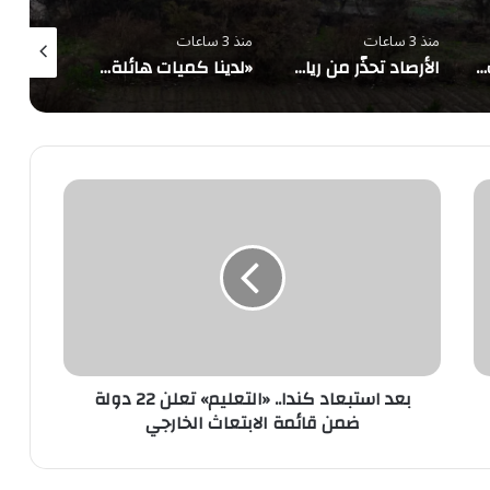
منذ 3 ساعات
منذ 3 ساعات
منذ 3 ساعات
تعيين قائد للتحالف البحري الدفاعي متعدد الجنسيات
الأرصاد تحذّر من رياح نشطة تُقلّص الرؤية على منطقة حائل
«لدينا كميات هائلة».. ترامب يرد على تقارير نفاد الصواريخ الدقيقة بعد حرب إيران والبنتاغون يلتزم الصمت
بعد
استبعاد
كندا..
«التعلیم»
تعلن
22
دولة
ضمن
قائمة
الابتعاث
بعد استبعاد كندا.. «التعلیم» تعلن 22 دولة
الخارجي
ضمن قائمة الابتعاث الخارجي