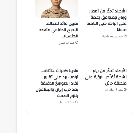
الأرصاد تحذّر من أمطار
ورياح وصواعق رعدية
تعيين قائد للتحالف
على الباحة حتى الثامنة
البحري الدفاعي متعدد
مساءً
الجنسيات
منذ ساعة واحدة
منذ ساعتين
الأرصاد تحذّر من رياح
«لدينا كميات هائلة»..
نشطة تُقلّص الرؤية على
ترامب يرد على تقارير
منطقة حائل
نفاد الصواريخ الدقيقة
بعد حرب إيران والبنتاغون
منذ 3 ساعات
يلتزم الصمت
منذ 3 ساعات