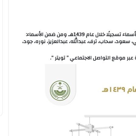
نشر حساب الأحوال المدنية صورة توضح أكثر الأسماء تسجيلًا خلال عام 1439هـ ومن ضمن الأسماء:
 سعود، سحاب، ترف، عبدالله، عبدالعزيز، نوره، جود،
بر موقع التواصل الاجتماعي ” تويتر “.