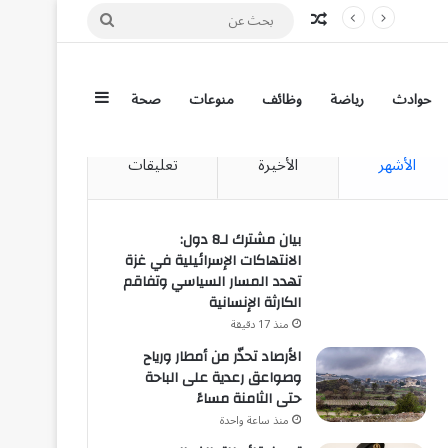
مقال عشوائي
بحث
عن
إضافة عمود جان
حوادث
رياضة
وظائف
منوعات
صحة
الأشهر
الأخيرة
تعليقات
بيان مشترك لـ8 دول:
الانتهاكات الإسرائيلية في غزة
تهدد المسار السياسي وتفاقم
الكارثة الإنسانية
منذ 17 دقيقة
الأرصاد تحذّر من أمطار ورياح
وصواعق رعدية على الباحة
حتى الثامنة مساءً
منذ ساعة واحدة