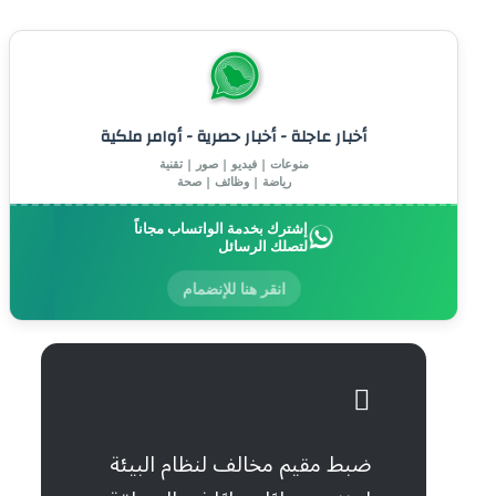
أخبار عاجلة - أخبار حصرية - أوامر ملكية
منوعات | فيديو | صور | تقنية
رياضة | وظائف | صحة
إشترك بخدمة الواتساب مجاناً
لتصلك الرسائل
انقر هنا للإنضمام
ضبط مقيم مخالف لنظام البيئة