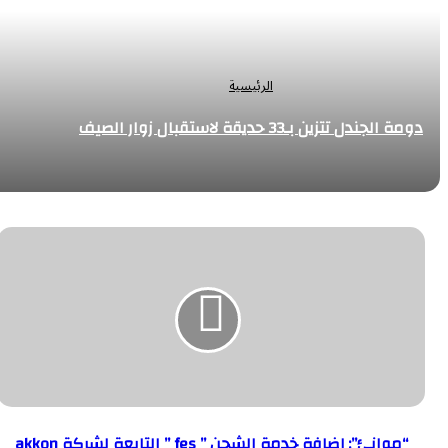
الرئيسية
دومة الجندل تتزين بـ33 حديقة لاستقبال زوار الصيف
“موانئ”:
إضافة
خدمة
الشحن
”
fes
“موانئ”: إضافة خدمة الشحن ” fes ” التابعة لشركة akkon
”