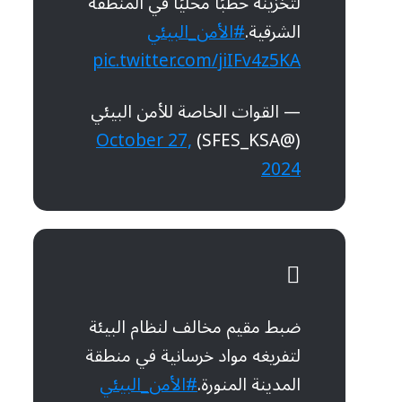
لتخزينه حطبًا محليًا في المنطقة
الشرقية.
#الأمن_البيئي
pic.twitter.com/jiIFv4z5KA
— القوات الخاصة للأمن البيئي
October 27,
(@SFES_KSA)
2024
ضبط مقيم مخالف لنظام البيئة
لتفريغه مواد خرسانية في منطقة
المدينة المنورة.
#الأمن_البيئي