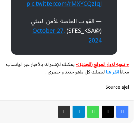
pic.twitter.com/rMXYCQzIqJ
— القوات الخاصة للأمن البيئي
October 27,
(@SFES_KSA)
2024
● تنويه لزوار الموقع (الجدد) :-
يمكنك الإشتراك بالأخبار عبر الواتساب
مجاناً
انقر هنا
ليصلك كل ماهو جديد و حصري .
Source ajel
واتساب
تيلقرام
مشاركة عبر البريد