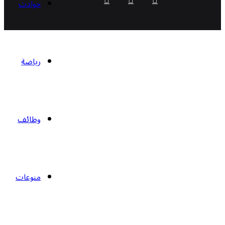
حوادث
تشات
رياضة
وظائف
منوعات