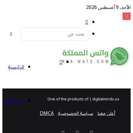
, 9 أغسطس 2026
مقال
عشوائي
بحث
عن
إضافة
الرئيسية
عمود
One of the products of | digitalminds.sa
مال وأعمال
أعلن معنا
سياسة الخصوصية
DMCA
جانبي
‫YouTube
سناب
تيلقرام