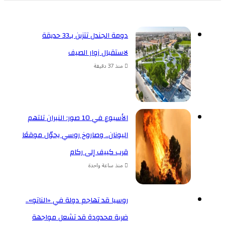
دومة الجندل تتزين بـ33 حديقة
لاستقبال زوار الصيف
منذ 37 دقيقة
الأسبوع في 10 صور: النيران تلتهم
اليونان.. وصاروخ روسي يحوّل موقعًا
قرب كييف إلى ركام
منذ ساعة واحدة
روسيا قد تهاجم دولة في «الناتو»..
ضربة محدودة قد تشعل مواجهة