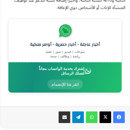
الثانية و10% للسنة الثالثة، وأخيرًا إضافة نسبة للدعم عند توظيف
المنشأة للإناث أو الأشخاص ذوي الإعاقة.
أخبار عاجلة - أخبار حصرية - أوامر ملكية
منوعات | فيديو | صور | تقنية
رياضة | وظائف | صحة
إشترك بخدمة الواتساب مجاناً
لتصلك الرسائل
انقر هنا للإنضمام
واتساب
تيلقرام
مشاركة عبر البريد