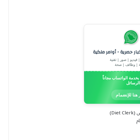
خبار حصرية - أوامر ملكية
 فيديو | صور | تقنية
ة | وظائف | صحة
خدمة الواتساب مجاناً
الرسائل
 هنا للإنضمام
م