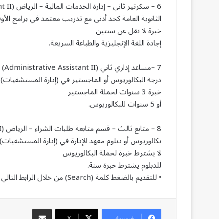
6 – سكرتير ثاني – إدارة الخدمات المالية – الرياض (Hospital Assistant II)
الثانوية العامة كحد أدنى مع تدريب معتمد في برامج الأ
خبرة لا تقل عن سنتين
إجادة اللغة الإنجليزية والطباعة السريعة.
7 –مساعد إداري ثاني (Administrative Assistant II)
درجة البكالوريوس أو الماجستير في (إدارة المستشفيات)
خبرة 3 سنوات لحملة الماجستير
أو 5 سنوات للبكالوريوس.
8 – متابع ثالث – قسم متابعة طلبات الشراء – الرياض (Expediter III)
بكالوريوس أو دبلوم معهد الإدارة في (إدارة المستشفيات)،
لا يشترط خبرة لحملة البكالوريوس
للدبلوم يشترط خبرة سنة.
• للتقديم بالضغط كلمة (Search) من خلال الرابط التالي (
مشاركة عبر البريد
فيسبوك
‫X