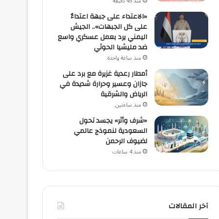
منذ 45 دقيقة
«الاعتداء على جبهة اعتداءٌ
على كل الجبهات».. الجيش
اليمني يرد بعمل عسكري واسع
ضد مليشيا الحوثي
منذ ساعة واحدة
أمطار رعدية غزيرة مع برد على
جازان وعسير وحرارة شديدة في
الرياض والشرقية
منذ ساعتين
«شرف وأثر» يجسد تحول
السعودية لنموذج عالمي
لضيوف الرحمن
منذ 4 ساعات
آخر المقالات