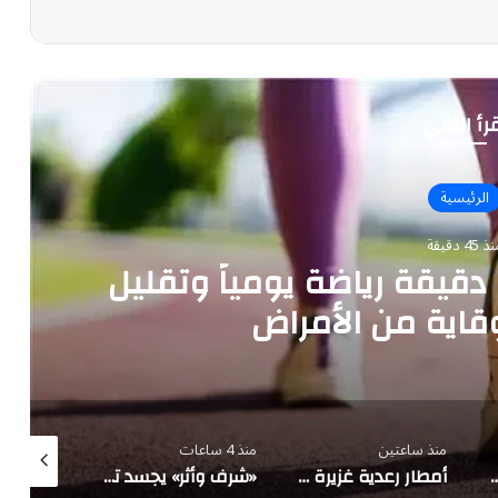
رأ التالي
الرئيسية
 45 دقيقة
«الخضيري» يوصي بـ 20 دقيقة رياضة يومياً وتقليل
قاية من الأمراض
منذ ساعتين
منذ 4 ساعات
منذ 5 ساعات
ى كل الجبهات».. الجيش اليمني يرد بعمل عسكري واسع ضد مليشيا الحوثي
أمطار رعدية غزيرة مع برد على جازان وعسير وحرارة شديدة في الرياض والشرقية
«شرف وأثر» يجسد تحول السعودية لنموذج عالمي لضيوف الرحمن