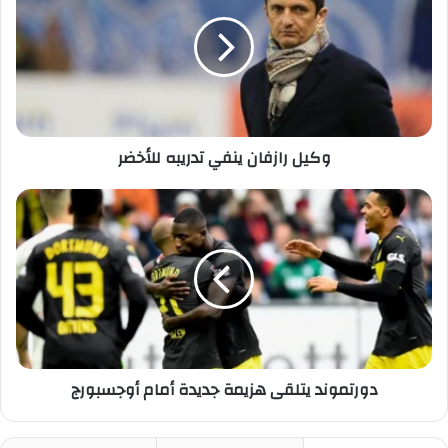
ينفي
تدريبه
للأخضر
وكيل رازفان ينفي تدريبه للأخضر
دورتموند
يتلقى
هزيمة
جديدة
أمام
أوجسبورج
دورتموند يتلقى هزيمة جديدة أمام أوجسبورج