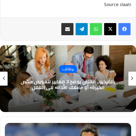
Source slaati
واتساب
تيلقرام
مشاركة عبر البريد
وظائف
بالفيديو.. مختص يوضح 3 معايير لتعويض «نقص
الخبرة» أو «ضعف الأداء» في العمل
وكيل
رازفان