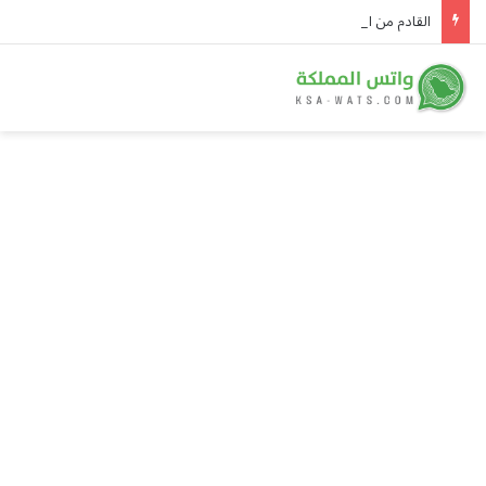
القادم من النادي الأهلي.. الخلود يعزّز صفوفه باللاعب ياسين الزبيدي