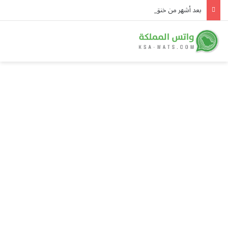
بعد أشهر من خنق «حسابات التجميع».. إكس تهدم «مشاركة الأرباح» وتبني نظام دخل المبدعين الجديد على الأصالة