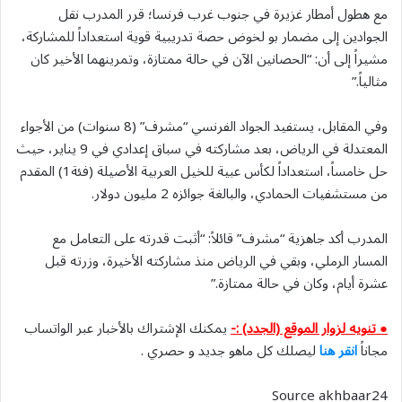
مع هطول أمطار غزيرة في جنوب غرب فرنسا؛ قرر المدرب نقل
الجوادين إلى مضمار بو لخوض حصة تدريبية قوية استعداداً للمشاركة،
مشيراً إلى أن: “الحصانين الآن في حالة ممتازة، وتمرينهما الأخير كان
مثالياً.”
وفي المقابل، يستفيد الجواد الفرنسي “مشرف” (8 سنوات) من الأجواء
المعتدلة في الرياض، بعد مشاركته في سباق إعدادي في 9 يناير، حيث
حل خامساً، استعداداً لكأس عبية للخيل العربية الأصيلة (فئة1) المقدم
من مستشفيات الحمادي، والبالغة جوائزه 2 مليون دولار.
المدرب أكد جاهزية “مشرف” قائلاً: “أثبت قدرته على التعامل مع
المسار الرملي، وبقي في الرياض منذ مشاركته الأخيرة، وزرته قبل
عشرة أيام، وكان في حالة ممتازة.”
● تنويه لزوار الموقع (الجدد) :-
يمكنك الإشتراك بالأخبار عبر الواتساب
مجاناً
انقر هنا
ليصلك كل ماهو جديد و حصري .
Source akhbaar24