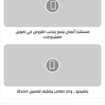
بتجنب
القروض
في
تمويل
المشروعات
مستشار أعمال ينصح بتجنب القروض في تمويل
المشروعات
بالفيديو
..
‏والد
الطالب
يكشف
تفاصيل
الحادثة
بالفيديو .. ‏والد الطالب يكشف تفاصيل الحادثة