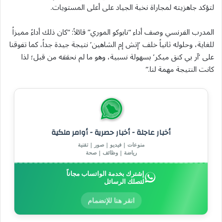
لتؤكد جاهزيته لمجاراة نخبة الجياد على أعلى المستويات.
المدرب الفرنسي وصف أداء “نابوكو الموري” قائلاً: “كان ذلك أداءً مميزاً
للغاية، وحلوله ثانياً خلف ‘إتش إم الشاهين’ نتيجة جيدة جداً، كما تفوقنا
على ‘آر بي كنق ميكر’ بسهولة نسبية، وهو ما لم نحققه من قبل؛ لذا
كانت النتيجة مهمة لنا.”
أخبار عاجلة - أخبار حصرية - أوامر ملكية
منوعات | فيديو | صور | تقنية
رياضة | وظائف | صحة
إشترك بخدمة الواتساب مجاناً
لتصلك الرسائل
انقر هنا للإنضمام