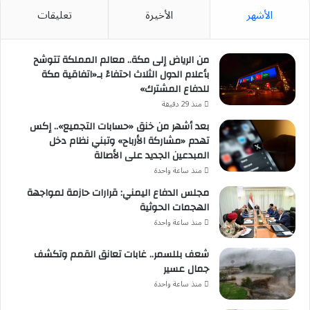
الأشهر
الأخيرة
تعليقات
من الرياض إلى مكة.. معالم المملكة تتوشح
بأعلام الدول الثلاث احتفاءً بـ«اتفاقية مكة
للدفاع المشترك»
منذ 29 دقيقة
بعد أشهر من خنق «حسابات التجميع».. إكس
تهدم «مشاركة الأرباح» وتبني نظام دخل
المبدعين الجديد على الأصالة
منذ ساعة واحدة
مجلس الدفاع اليمني: قرارات حازمة لمواجهة
الهجمات الحوثية
منذ ساعة واحدة
شعف بللسمر.. غابات تعانق القمم وتكشف
جمال عسير
منذ ساعة واحدة