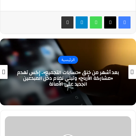
واتساب
تيلقرام
مشاركة عبر البريد
الرئيسية
بعد أشهر من خنق «حسابات التجميع».. إكس تهدم
«مشاركة الأرباح» وتبني نظام دخل المبدعين
الجديد على الأصالة
مستشار
أعمال
ينصح