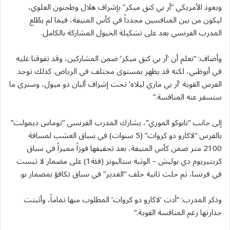
ويعود الأمريكي “آر بي كنق ميكر” بإشراف هلال وطحنون العلوي،
ليكون من بين المنافسين مجدداً في كأس المنيفة، فيما لم يطّلع
المدرب الفرنسي بعد على تشكيلة الخيول المشاركة بالكامل.
وأضاف: “نعلم أن ‘آر بي كنق ميكر’ ضمن المشاركين، وقد تفوقنا عليه
في أبوظبي، لكنه قد يظهر بمستوى مختلف في الرياض. كذلك توجد
الفرس القوية ‘آر بي ماري ليلاه’ تحت إشراف ألبان دو ميول، وسنرى ما
ستسفر عنه المنافسة.”
إلى جانب “نابوكو الموري”، يشارك المدرب الفرنسي “توماس ديمولت”
بالفرس “لاكارو دو كروات” (5 سنوات) في سباق العشب لمسافة
2100 متر ضمن كأس المنيفة، بعد تحقيقها فوزاً مميزاً في سباق
كريتيريوم دي بوليش – الوثبة ستاليونز (فئة1) على مضمار لا تيست
في فرنسا، ثم حلت ثانية خلف “الغدير” في سباق تكافؤ بمضمار بو.
وذكر المدرب: “أدت ‘لاكارو دو كروات’ المطلوب منها تماماً، وأثبتت
جدارتها رغم المنافسة القوية.”