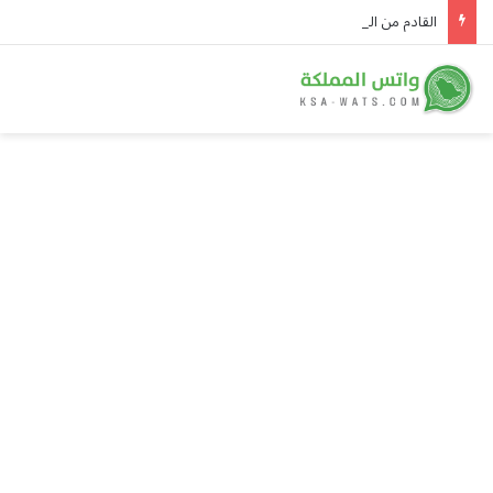
القادم من النادي الأهلي.. الخلود يعزّز صفوفه باللاعب ياسين الزبيدي