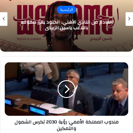
الرئيسية
القادم من النادي الأهلي.. الخلود يعزّز صفوفه
باللاعب ياسين الزبيدي
مندوب
المملكة
الأممي:
رؤية
2030
تكرس
الشمول
والتمكين
مندوب المملكة الأممي: رؤية 2030 تكرس الشمول
والتمكين