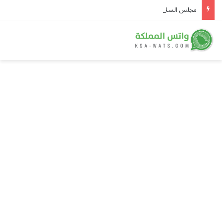
مجلس السلام: خطة غزة سارية رغم رفض نتنياهو الانسحاب قبل نزع السلاح