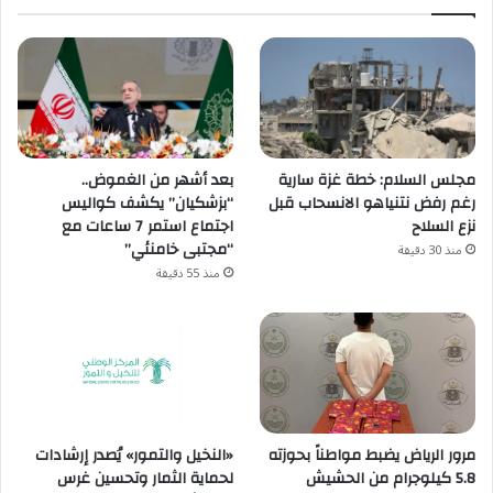
مجلس السلام: خطة غزة سارية
بعد أشهر من الغموض..
رغم رفض نتنياهو الانسحاب قبل
“بزشكيان” يكشف كواليس
نزع السلاح
اجتماع استمر 7 ساعات مع
“مجتبى خامنئي”
منذ 30 دقيقة
منذ 55 دقيقة
«النخيل والتمور» يُصدر إرشادات
مرور الرياض يضبط مواطناً بحوزته
لحماية الثمار وتحسين غرس
5.8 كيلوجرام من الحشيش