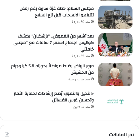
مجلس السلام: خطة غزة سارية رغم رفض
نتنياهو الانسحاب قبل نزع السلاح
منذ 30 دقيقة
بعد أشهر من الغموض.. “بزشكيان” يكشف
كواليس اجتماع استمر 7 ساعات مع “مجتبى
خامنئي”
منذ 55 دقيقة
مرور الرياض يضبط مواطناً بحوزته 5.8 كيلوجرام
من الحشيش
منذ ساعة واحدة
«النخيل والتمور» يُصدر إرشادات لحماية الثمار
وتحسين غرس الفسائل
منذ ساعتين
آخر المقالات