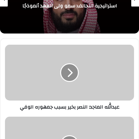
استراتيجية التحالف: سمو ولي العهد أنموذجًا
عبدالله
الماجد:
النصر
بخير
بسبب
جمهوره
الوفي
عبدالله الماجد: النصر بخير بسبب جمهوره الوفي
مسلي
آل
معمر: