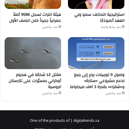
استراتيجية التحالف: سمو ولي
هيئة التراث تسجل 9586 أصلاً
العهد أنموذجًا
عمرانياً جديداً خلال النصف الأول
منذ ساعة واحدة
منذ ساعتين
وصول 9 توربينات رياح إلى ينبع
مقتل 12 شخصًا في هجوم
لدعم مشروعي «ستارة»
أوكراني بمسيّرات على تتارستان
و«شقراء» بقدرة 3 آلاف ميجاواط
الروسية
منذ ساعتين
منذ ساعتين
One of the products of | digitalminds.sa