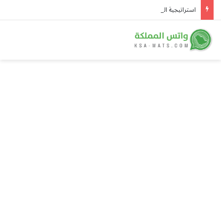
استراتيجية التحالف: سمو ولي العهد أنموذجًا