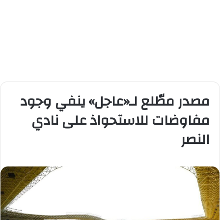
مصدر مطّلع لـ«عاجل» ينفي وجود
مفاوضات للاستحواذ على نادي
النصر