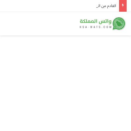
القادم من النادي الأهلي.. الخلود يعزّز صفوفه باللاعب ياسين الزبيدي