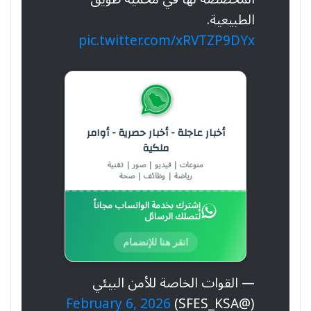
الطبيعية.
pic.twitter.com/xRVTZP9DYx
أخبار عاجلة - أخبار حصرية - أوامر
ملكية
منوعات | فيديو | صور | تقنية
رياضة | وظائف | صحة
إشترك بخدمة الواتساب مجاناً
لتصلك الرسائل
انقر هنا للإنضمام
— القوات الخاصة للأمن البيئي
February 6, 2026
(@SFES_KSA)