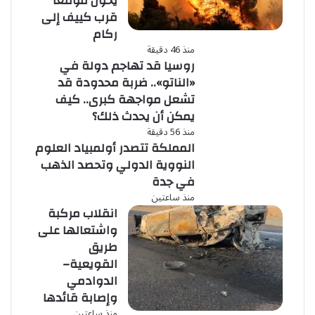
يحوّل موقعًا
قرب كييف إلى
ركام
منذ 46 دقيقة
روسيا قد تهاجم دولة في
«الناتو».. ضربة محدودة قد
تشعل مواجهة كبرى.. كيف
يمكن أن يحدث ذلك؟
منذ 56 دقيقة
المملكة تتصدر أولمبياد العلوم
النووية الدولي وتحصد الذهب
في جدة
منذ ساعتين
انقلاب مركبة
واشتعالها على
طريق
القويعية–
الدوادمي
وإصابة قائدها
منذ ساعتين