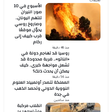
تعليقات
الأسبوع في 10
صور: النيران
تلتهم اليونان..
وصاروخ روسي
يحوّل موقعًا
قرب كييف إلى
ركام
منذ 46 دقيقة
روسيا قد تهاجم دولة في
«الناتو».. ضربة محدودة قد
تشعل مواجهة كبرى.. كيف
يمكن أن يحدث ذلك؟
منذ 56 دقيقة
المملكة تتصدر أولمبياد العلوم
النووية الدولي وتحصد الذهب
في جدة
منذ ساعتين
انقلاب مركبة
واشتعالها على