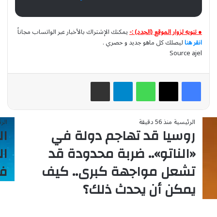
● تنويه لزوار الموقع (الجدد) :-
يمكنك الإشتراك بالأخبار عبر الواتساب مجاناً
انقر هنا
ليصلك كل ماهو جديد و حصري .
Source ajel
واتساب
تيلقرام
مشاركة عبر البريد
الرئيسية
منذ 56 دقيقة
الر
روسيا قد تهاجم دولة في
ال
«الناتو».. ضربة محدودة قد
ال
تشعل مواجهة كبرى.. كيف
ف
يمكن أن يحدث ذلك؟