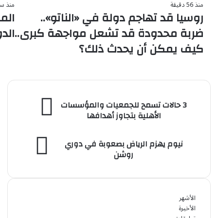
منذ 56 دقيقة
منذ س
روسيا قد تهاجم دولة في «الناتو»..
الم
ضربة محدودة قد تشعل مواجهة كبرى..
الد
كيف يمكن أن يحدث ذلك؟
3
3 حالات تسمح للجمعيات والمؤسسات
حالات
الأهلية بتجاوز أهدافها
تسمح
للجمعيات
نيوم
والمؤسسات
نيوم يهزم الرياض بصعوبة في دوري
يهزم
الأهلية
روشن
الرياض
بتجاوز
بصعوبة
أهدافها
في
دوري
الأشهر
روشن
الأخيرة