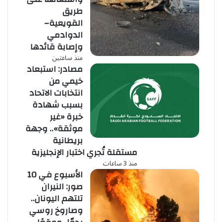
طريق
القويعية–
الدوادمي
وإصابة قائدها
منذ ساعتين
مصادر: استبعاد
خيمي من
انتخابات الاتحاد
بسبب شهادة
خبرة «غير
موثقة».. وجهة
بريطانية
مستقلة تُجري اختبار الإنجليزية
منذ 3 ساعات
الأسبوع في 10
صور: النيران
تلتهم اليونان..
وصاروخ روسي