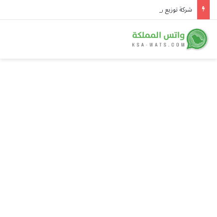
شركة توزيع وتسويق السيارات المحدودة تسلّط الضوء على سيارة HAVAL V7 موديل 2027 ضمن عرض الأصفار الثلاثة