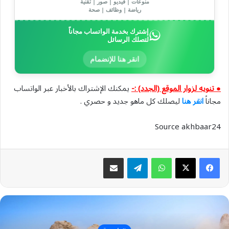
منوعات | فيديو | صور | تقنية
رياضة | وظائف | صحة
إشترك بخدمة الواتساب مجاناً
لتصلك الرسائل
انقر هنا للإنضمام
● تنويه لزوار الموقع (الجدد) :-
يمكنك الإشتراك بالأخبار عبر الواتساب
مجاناً
انقر هنا
ليصلك كل ماهو جديد و حصري .
Source akhbaar24
واتساب
تيلقرام
مشاركة عبر البريد