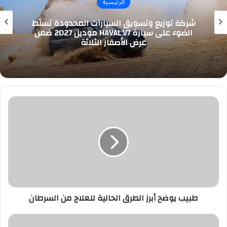
الرئيسية
شركة توزيع وتسويق السيارات المحدودة تسلّط
الضوء على سيارة HAVAL V7 موديل 2027 ضمن
عرض الأصفار الثلاثة
طبيب
يوضح
أبرز
الطرق
الحالية
للعلاج
من
السرطان
طبيب يوضح أبرز الطرق الحالية للعلاج من السرطان
الهلال