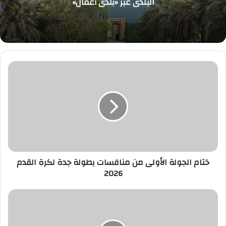
البلدي عبر «بلدي أعمال»
ختام
الجولة
الأولى
من
منافسات
بطولة
جدة
لكرة
القدم
2026
ختام الجولة الأولى من منافسات بطولة جدة لكرة القدم
2026
الشدّاد..
رمز
تراثي
يروي