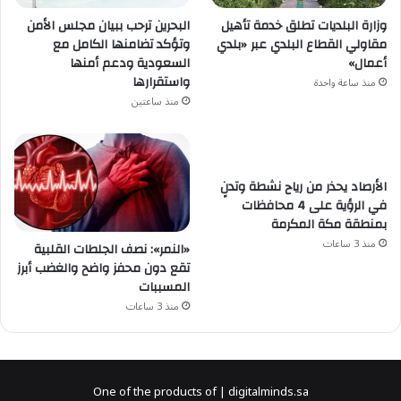
البحرين ترحب ببيان مجلس الأمن
وزارة البلديات تطلق خدمة تأهيل
وتؤكد تضامنها الكامل مع
مقاولي القطاع البلدي عبر «بلدي
السعودية ودعم أمنها
أعمال»
واستقرارها
منذ ساعة واحدة
منذ ساعتين
الأرصاد يحذر من رياح نشطة وتدنٍ
في الرؤية على 4 محافظات
بمنطقة مكة المكرمة
منذ 3 ساعات
«النمر»: نصف الجلطات القلبية
تقع دون محفز واضح والغضب أبرز
المسببات
منذ 3 ساعات
One of the products of | digitalminds.sa