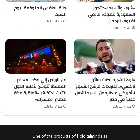
«شرف وأثر» يجسد تحول
حالة الطقس المتوقعة ليوم
السعودية لنموذج عالمي
السبت
لضيوف الرحمن
منذ 4 ساعات
منذ 3 ساعات
«لولا الهجرة لكنت سائق
من الرياض إلى مكة.. معالم
تاكسي».. تصريحات مرشح الشيوخ
المملكة تتوشح بأعلام الدول
الأميركي عبدالرحمن السيد تشعل
الثلاث احتفاءً بـ«اتفاقية مكة
غضباً في مصر
للدفاع المشترك»
منذ 7 ساعات
منذ 7 ساعات
One of the products of | digitalminds.sa