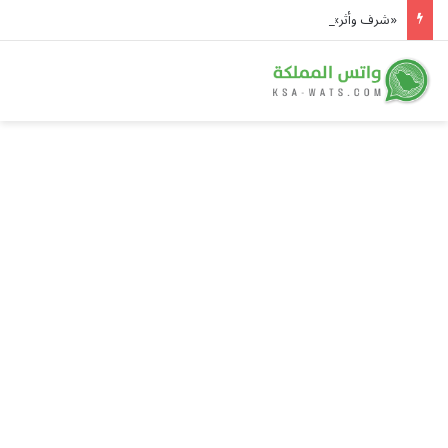
«شرف وأثر» يجسد تحول السعودية لنموذج عالمي لضيوف الرحمن