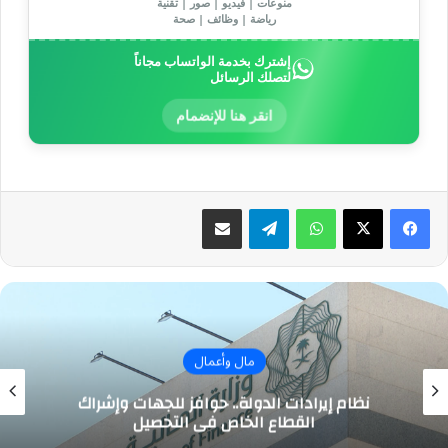
منوعات | فيديو | صور | تقنية
رياضة | وظائف | صحة
إشترك بخدمة الواتساب مجاناً
لتصلك الرسائل
انقر هنا للإنضمام
واتساب
تيلقرام
مشاركة عبر البريد
مال وأعمال
نظام إيرادات الدولة.. حوافز للجهات وإشراك
القطاع الخاص في التحصيل