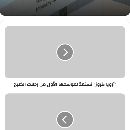
"أرويا
كروز"
تستعدّ
لموسمها
الأول
من
رحلات
الخليج
"أرويا كروز" تستعدّ لموسمها الأول من رحلات الخليج
دراسة:
ارتفاع
وفيات
مرضى
السرطان
في