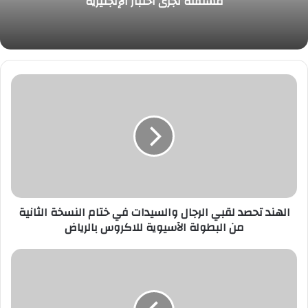
مستقلة تُجري اختبار الإنجليزية
الهند
تحصد
لقبي
الرجال
والسيدات
في
ختام
النسخة
الثانية
من
الهند تحصد لقبي الرجال والسيدات في ختام النسخة الثانية
البطولة
من البطولة الآسيوية للاكروس بالرياض
الآسيوية
للاكروس
هل
بالرياض
غاب
نونيز
عن