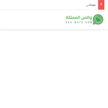
مصادر: استبعاد خيمي من انتخابات الاتحاد بسبب شهادة خبرة «غير موثقة».. وجهة بريطانية مستقلة تُجري اختبار الإنجليزية