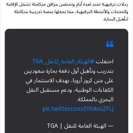
رحلات ترفيهية تمتد لعدة أيام وتحتضن مرافق متكاملة تشمل الإقامة
والخدمات والأنشطة الترفيهية، مما يجعلها منصة تدريبية متكاملة
لتأهيل البحارة.
احتفلت
#الهيئة_العامة_للنقل_TGA
بتدريب وتأهيل أول دفعة بحارة سعوديين
على متن كروز أرويا، بهدف الاستثمار في
الكفاءات الوطنية، ودعم مستقبل النقل
البحري بالمملكة.
pic.twitter.com/IYh4xoZFLj
— الهيئة العامة للنقل | TGA