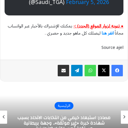
(@Saudi_TGA)
February 5, 2026
● تنويه لزوار الموقع (الجدد) :-
يمكنك الإشتراك بالأخبار عبر الواتساب
مجاناً
انقر هنا
ليصلك كل ماهو جديد و حصري .
Source ajel
واتساب
تيلقرام
مشاركة عبر البريد
الرئيسية
مصادر: استبعاد خيمي من انتخابات الاتحاد بسبب
شهادة خبرة «غير موثقة».. وجهة بريطانية