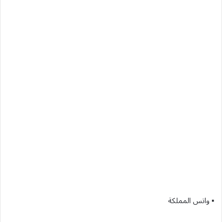
▪︎ واتس المملكة