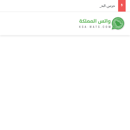
حرس الحدود بعسير يقبض على 3 مخالفين لتهريب 45 كيلوجرامًا من الحشيش المخدر