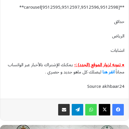
**carousel[9512595,9512597,9512596,9512598]**
حدائق
الرياض
انشاءات
● تنويه لزوار الموقع (الجدد) :-
يمكنك الإشتراك بالأخبار عبر الواتساب
مجاناً
انقر هنا
ليصلك كل ماهو جديد و حصري .
Source akhbaar24
واتساب
تيلقرام
مشاركة عبر البريد