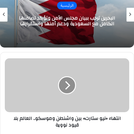
الرئيسية
البحرين ترحب ببيان مجلس الأمن وتؤكد تضامنها
الكامل مع السعودية ودعم أمنها واستقرارها
انتهاء
«نيو
ستارت»
بين
واشنطن
وموسكو..
العالم
بلا
قيود
نووية
انتهاء «نيو ستارت» بين واشنطن وموسكو.. العالم بلا
قيود نووية