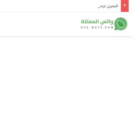
البحرين ترحب ببيان مجلس الأمن وتؤكد تضامنها الكامل مع السعودية ودعم أمنها واستقرارها