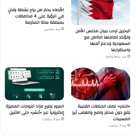
الأرصاد يحذر من رياح نشطة وتدنٍ
في الرؤية على 4 محافظات
بمنطقة مكة المكرمة
منذ ساعتين
البحرين ترحب ببيان مجلس الأمن
وتؤكد تضامنها الكامل مع
السعودية ودعم أمنها
واستقرارها
منذ ساعة واحدة
«النمر»: نصف الجلطات القلبية
المرور يطرح مزاد اللوحات المميزة
تقع دون محفز واضح والغضب أبرز
إلكترونياً عبر «أبشر» حتى الاثنين
المسببات
منذ 3 ساعات
منذ 3 ساعات