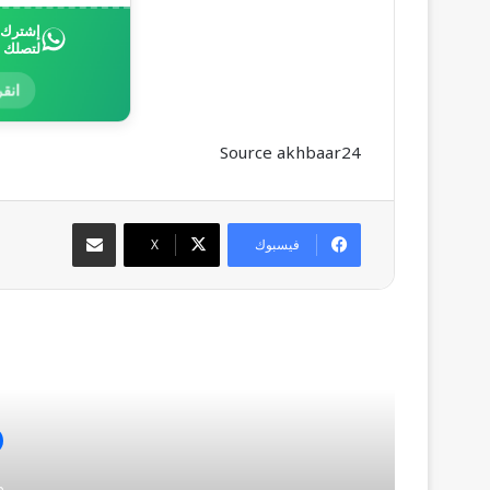
إشترك ب
لتصلك 
انقر
Source akhbaar24
مشاركة عبر البريد
فيسبوك
‫X
أق
منذ