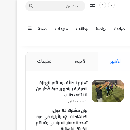
مقال عشوائي
بحث
عن
إضافة عمود جان
حوادث
رياضة
وظائف
منوعات
صحة
الأشهر
الأخيرة
تعليقات
تعليم الطائف يستثمر الإجازة
الصيفية ببرامج رياضية لأكثر من
10 آلاف طالب
منذ 9 دقائق
بيان مشترك لـ8 دول:
الانتهاكات الإسرائيلية في غزة
تهدد المسار السياسي وتفاقم
الكارثة الإنسانية