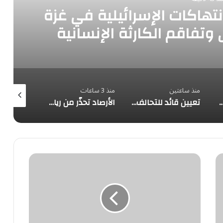
لـ8 دول: الانتهاكات الإسرائيلية في غزة
وتفاقم الكارثة الإنسانية
منذ ساعتين
منذ 3 ساعات
منذ 3 ساعات
من أمطار ورياح وصواعق رعدية على الباحة حتى الثامنة مساءً
تعيين قائد للتحالف البحري الدفاعي متعدد الجنسيات
الأرصاد تحذّر من رياح نشطة تُقلّص الرؤية على منطقة حائل
فانس:
منع
إيران
من
امتلاك
السلاح
النووي