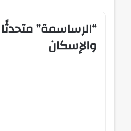
“الرساسمة” متحدثًا ر
والإسكان