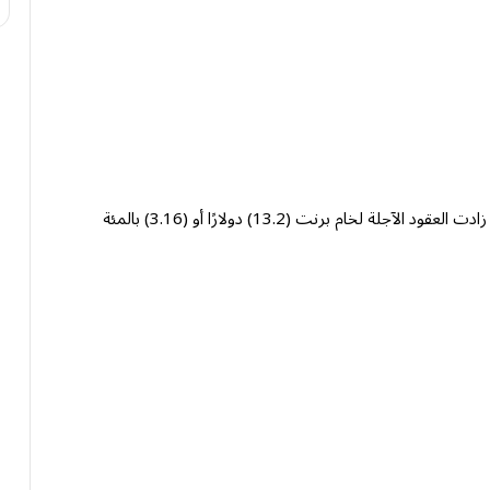
سجلت أسعار النفط ارتفاعًا بنحو ثلاثة بالمئة اليوم، حيث زادت العقود الآجلة لخام برنت (13.2) دولارًا أو (3.16) بالمئة