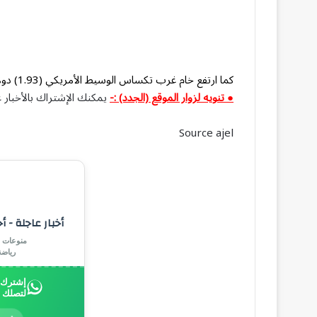
كما ارتفع خام غرب تكساس الوسيط الأمريكي (1.93) دولار أو (3.05) بالمئة إلى (65.14) دولارًا.
● تنويه لزوار الموقع (الجدد) :-
يمكنك الإشتراك بالأخبار ع
Source ajel
أخبار عاجلة - أ
منوعات |
رياض
إشترك ب
لتصلك 