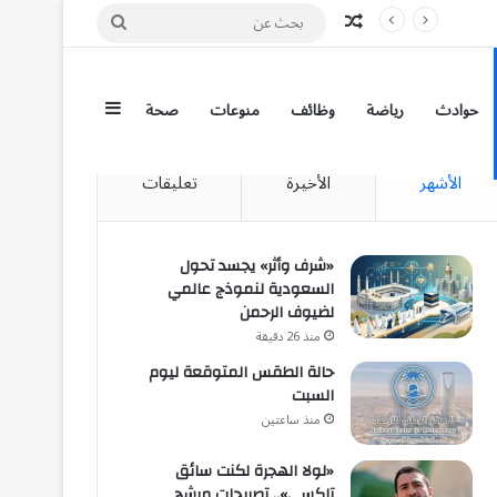
مقال عشوائي
بحث
عن
إضافة عمود جان
حوادث
رياضة
وظائف
منوعات
صحة
الأشهر
الأخيرة
تعليقات
«شرف وأثر» يجسد تحول
السعودية لنموذج عالمي
لضيوف الرحمن
منذ 26 دقيقة
حالة الطقس المتوقعة ليوم
السبت
منذ ساعتين
«لولا الهجرة لكنت سائق
تاكسي».. تصريحات مرشح