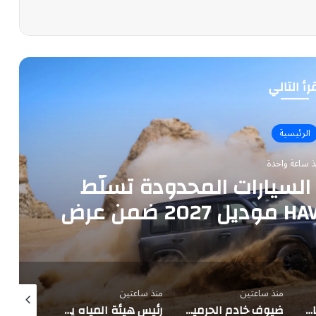
رأ التالي
الرئيسية
ذ ساعة واحدة
لسيارات المحدودة تسلّط
الضوء على سيارة HAVAL V7 موديل 2027 ضمن عرض
ار الثلاثة
منذ ساعتين
منذ ساعتين
منذ ساعتين
2.5 مليون م³ يوميًا.. 4 مشروعات للمياه المحلاة بالجبيل ورأس الخير
ضيوف خادم الحرمين يزورون معالم المدينة
رئيس هيئة المياه يتفقد 4 مشروعات تحلية بطاقة 2.5 مليون متر مكعب يومياً