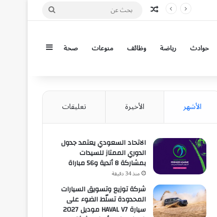
مقال عشوائي
بحث
عن
إضافة عمود جان
حوادث
رياضة
وظائف
منوعات
صحة
الأشهر
الأخيرة
تعليقات
الاتحاد السعودي يعتمد جدول
الدوري الممتاز للسيدات
بمشاركة 8 أندية و56 مباراة
منذ 34 دقيقة
شركة توزيع وتسويق السيارات
المحدودة تسلّط الضوء على
سيارة HAVAL V7 موديل 2027