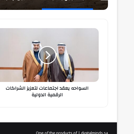
السواحه
يعقد
اجتماعات
لتعزيز
الشراكات
الرقمية
الدولية
السواحه يعقد اجتماعات لتعزيز الشراكات
الرقمية الدولية
One of the products of | digitalminds.sa