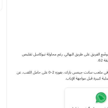
يجانّي رايندرز الهدف الثالث في الدقيقة 32، ما وضَع الفريق على طريق النهائي. رغم محاولة نيوكاسل تقليص
62.
وكان سيتي قد وضع قدمًا في النهائي منذ مباراة الذهاب في ملعب سانت جيمس بارك، بفوزه 2-0 على حامل اللقب، عن
ية كبيرة قبل مواجهة الإياب.