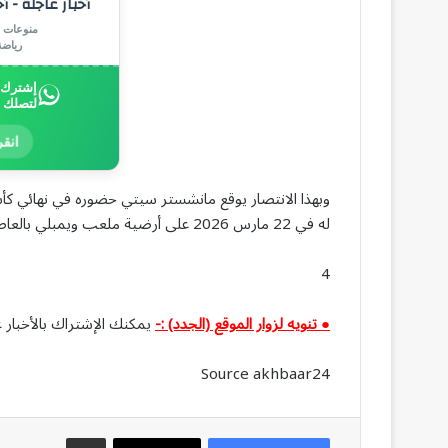
أخبار عاجلة - أ
منوعات |
رياض
إشترك ب
لتصلك 
انقر
وبهذا الانتصار يوقع مانشستر سيتي حضوره في نهائي كأس ا
له في 22 مارس 2026 على أرضية ملعب ويمبلي بالعاصمة لندن.
4
● تنويه لزوار الموقع (الجدد) :-
يمكنك الإشتراك بالأخبار ع
Source akhbaar24
مشاركة عبر البريد