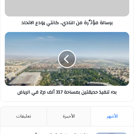
الاتحاد
برسالة مؤثِّرة من النادي.. كانتي يودع الاتحاد
بدء
تنفيذ
حديقتين
بمساحة
317
ألف
م2
في
الرياض
بدء تنفيذ حديقتين بمساحة 317 ألف م2 في الرياض
الأشهر
الأخيرة
تعليقات