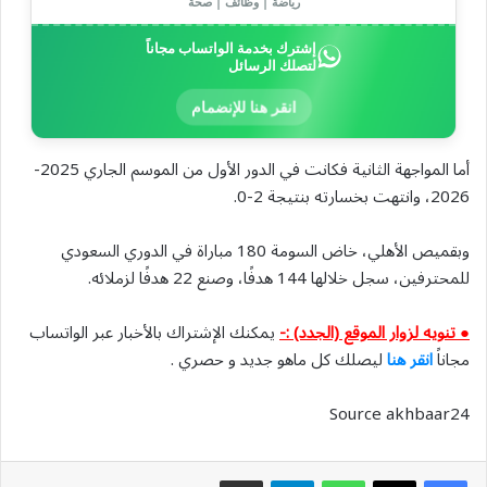
رياضة | وظائف | صحة
إشترك بخدمة الواتساب مجاناً
لتصلك الرسائل
انقر هنا للإنضمام
أما المواجهة الثانية فكانت في الدور الأول من الموسم الجاري 2025-
2026، وانتهت بخسارته بنتيجة 2-0.
وبقميص الأهلي، خاض السومة 180 مباراة في الدوري السعودي
للمحترفين، سجل خلالها 144 هدفًا، وصنع 22 هدفًا لزملائه.
● تنويه لزوار الموقع (الجدد) :-
يمكنك الإشتراك بالأخبار عبر الواتساب
مجاناً
انقر هنا
ليصلك كل ماهو جديد و حصري .
Source akhbaar24
واتساب
تيلقرام
مشاركة عبر البريد