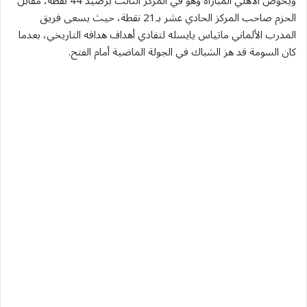
ويخوض الأهلي المباراة وهو في المركز الثالث برصيد 44 نقطة، مقابل
الحزم صاحب المركز الحادي عشر بـ21 نقطة، حيث يسعى فريق
المدرب الألماني ماتياس يايسله لتفادي أهداف هدافه التاريخي، بعدما
كان السومة قد هز الشباك في الجولة الماضية أمام الفتح.