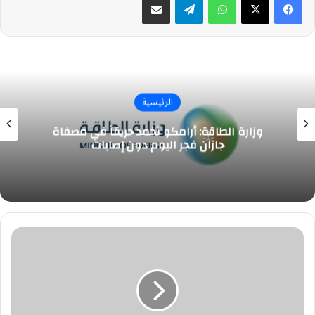
الرئيسية
وزارة الطاقة: أرامكو تُخمد حريقاً في مصفاة
جازان فجر اليوم دون إصابات
برسالة
مؤثِّرة
من
النادي..
كانتي
يودع