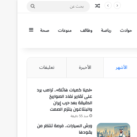
مقال عشوائي
بحث
عن
إضافة عمود جان
حوادث
رياضة
وظائف
منوعات
صحة
الأشهر
الأخيرة
تعليقات
«لدينا كميات هائلة».. ترامب يرد
على تقارير نفاد الصواريخ
الدقيقة بعد حرب إيران
والبنتاغون يلتزم الصمت
منذ 55 دقيقة
ورش السيارات.. فرصة تنتظر من
يقودها