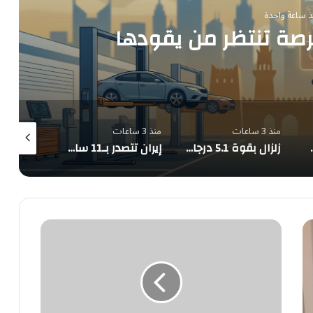
ذ ساعة واحدة
رصة تنتظر من يقودها
منذ 3 ساعات
منذ 3 ساعات
منذ 4 ساعات
ة تمنح الأمل
زلزال بقوة 5.1 درجات يضرب محافظة كوماموتو اليابانية دون ضحايا
إيران تتصدر بـ11 ساعة.. رصد 31 ساعة من الحالات الغبارية في الإقليم خلال 5 أغسطس
معبر
رفح
البري
يستقبل
الدفعة
الثالثة