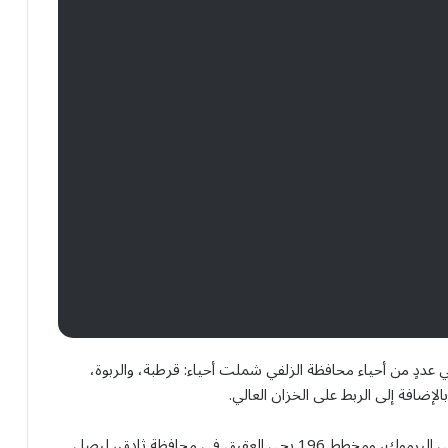
ددٍ من أحياء محافظة الزلفي شملت أحياء: قرطبة، والربوة،
ويشمل المشروع تنفيذ شبكات مياه في مخطط 340 بحي اليرموك، ومخطط 196 بحي العقيق في محافظة ثادق، ليصل