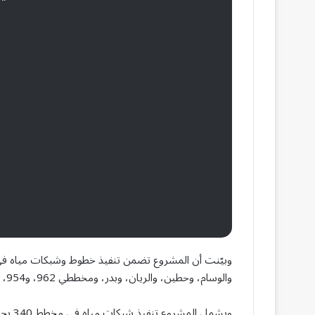
وبيّنت أن المشروع تضمن تنفيذ خطوط وشبكات مياه في ع
والوسام، وحطين، والريان، وبدر، ومخططي 962، و954، بالإضافة إلى الربط على الخزان العالي.