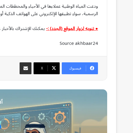
ودعت المياه الوطنية عملاءها في الأحياء والمخططات الم
الرسمية، سواء تطبيقها الإلكتروني على الهواتف الذكية أو ع
● تنويه لزوار الموقع (الجدد) :-
يمكنك الإشتراك بالأخبار ع
Source akhbaar24
مشاركة عبر البريد
فيسبوك
‫X
أق