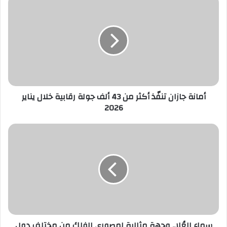
جازان
تنفّذ
أكثر
من
43
ألف
جولة
رقابية
خلال
أمانة جازان تنفّذ أكثر من 43 ألف جولة رقابية خلال يناير
يناير
2026
2026
سماء
العُلا..
وجهة
مثالية
لمصوري
الفلك
من
مختلف
دول
العالم
سماء العُلا.. وجهة مثالية لمصوري الفلك من مختلف دول