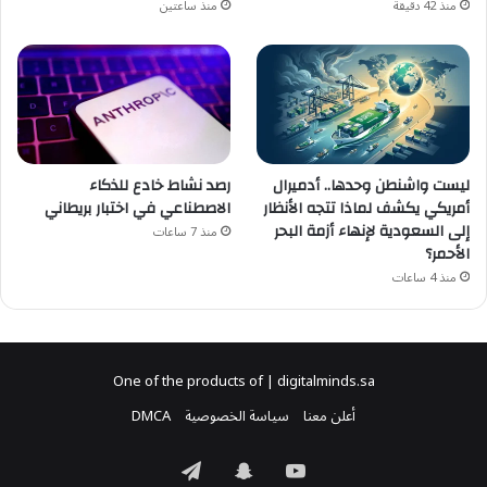
منذ 42 دقيقة
منذ ساعتين
ليست واشنطن وحدها.. أدميرال
رصد نشاط خادع للذكاء
أمريكي يكشف لماذا تتجه الأنظار
الاصطناعي في اختبار بريطاني
إلى السعودية لإنهاء أزمة البحر
منذ 7 ساعات
الأحمر؟
منذ 4 ساعات
One of the products of | digitalminds.sa
أعلن معنا
سياسة الخصوصية
DMCA
‫YouTube
سناب
تيلقرام