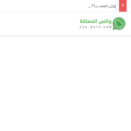
إيران تتصدر بـ11 ساعة.. رصد 31 ساعة من الحالات الغبارية في الإقليم خلال 5 أغسطس