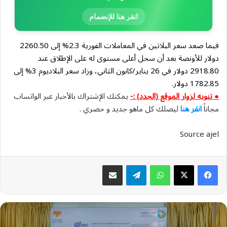
انقر هنا للإنضمام
فيما صعد سعر البلاتين في المعاملات الفورية 2.3% إلى 2260.50
دولار للأونصة بعد أن سجل أعلى مستوى له على الإطلاق عند
2918.80 دولار في 26 يناير/كانون الثاني، وزاد سعر البلاديوم 3% إلى
1782.85 دولار.
● تنويه لزوار الموقع (الجدد) :-
يمكنك الإشتراك بالأخبار عبر الواتساب
مجاناً
انقر هنا
ليصلك كل ماهو جديد و حصري .
Source ajel
واتساب
تيلقرام
مشاركة عبر البريد