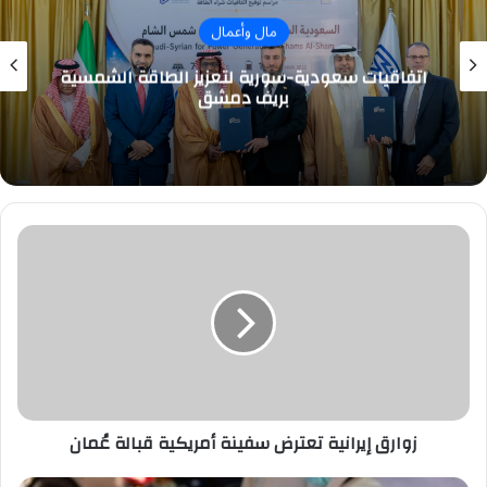
مال وأعمال
اتفاقيات سعودية-سورية لتعزيز الطاقة الشمسية
بريف دمشق
زوارق
إيرانية
تعترض
سفينة
أمريكية
قبالة
عُمان
زوارق إيرانية تعترض سفينة أمريكية قبالة عُمان
"النقل":