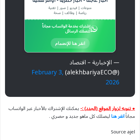
أخبار عاجلة - أخبار حصرية - أوامر ملكية
منوعات | فيديو | صور | تقنية
رياضة | وظائف | صحة
إشترك بخدمة الواتساب مجاناً
لتصلك الرسائل
انقر هنا للإنضمام
— الإخبارية – اقتصاد
February 3,
(@alekhbariyaECO)
2026
● تنويه لزوار الموقع (الجدد) :-
يمكنك الإشتراك بالأخبار عبر الواتساب
مجاناً
انقر هنا
ليصلك كل ماهو جديد و حصري .
Source ajel