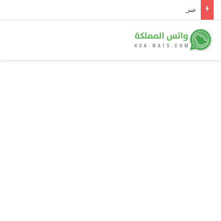
ضربة أمنية في مصر تُسقط 4 عناصر خطرة وتضبط 350 كجم مخدرات و134 سلاحًا