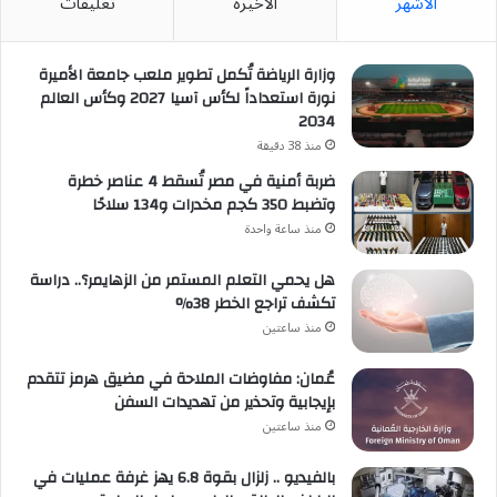
الأشهر
الأخيرة
تعليقات
وزارة الرياضة تُكمل تطوير ملعب جامعة الأميرة
نورة استعداداً لكأس آسيا 2027 وكأس العالم
2034
منذ 38 دقيقة
ضربة أمنية في مصر تُسقط 4 عناصر خطرة
وتضبط 350 كجم مخدرات و134 سلاحًا
منذ ساعة واحدة
هل يحمي التعلم المستمر من الزهايمر؟.. دراسة
تكشف تراجع الخطر 38%
منذ ساعتين
عُمان: مفاوضات الملاحة في مضيق هرمز تتقدم
بإيجابية وتحذير من تهديدات السفن
منذ ساعتين
بالفيديو .. زلزال بقوة 6.8 يهز غرفة عمليات في