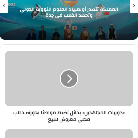
المملكة تتصدر أولمبياد العلوم النووية الدولي
وتحصد الذهب في جدة
«دوريات
المجاهدين»
بحائل
تضبط
مواطنًا
بحوزته
حطب
محلي
معروض
للبيع
«دوريات المجاهدين» بحائل تضبط مواطنًا بحوزته حطب
محلي معروض للبيع
«الفالح»: