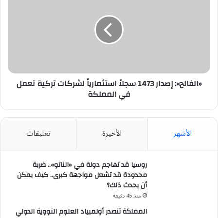
إصدار
1473
سجلاً
استثمارياً
لشركات
تركية
تعمل
في
المملكة
«الفالح»: إصدار 1473 سجلاً استثمارياً لشركات تركية تعمل
في المملكة
الأشهر
الأخيرة
تعليقات
روسيا قد تهاجم دولة في «الناتو».. ضربة
محدودة قد تشعل مواجهة كبرى.. كيف يمكن
أن يحدث ذلك؟
منذ 45 دقيقة
المملكة تتصدر أولمبياد العلوم النووية الدولي