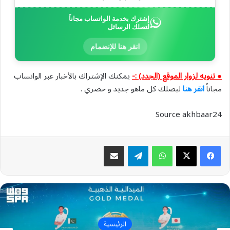
إشترك بخدمة الواتساب مجاناً
لتصلك الرسائل
انقر هنا للإنضمام
● تنويه لزوار الموقع (الجدد) :-
يمكنك الإشتراك بالأخبار عبر الواتساب
مجاناً
انقر هنا
ليصلك كل ماهو جديد و حصري .
Source akhbaar24
واتساب
تيلقرام
مشاركة عبر البريد
الرئيسية