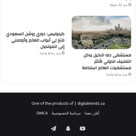
منذ 22 دقيقة
كينونيس: دوري روشن السعودي
فتح لي أبواب العالم وأوصلني
إلى المونديال
منذ ساعة واحدة
مستشفى دله النخيل يدخل
التصنيف الدولي لأكثر
مستشفيات العالم استدامة
منذ ساعة واحدة
One of the products of | digitalminds.sa
أعلن معنا
سياسة الخصوصية
DMCA
‫YouTube
سناب
تيلقرام