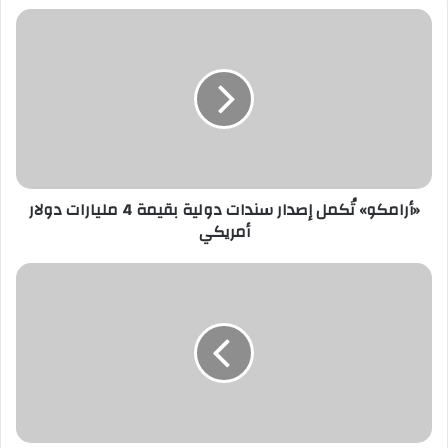
«أرامكو»
تُكمل
إصدار
سندات
دولية
بقيمة
4
مليارات
دولار
أمريكي
«أرامكو» تُكمل إصدار سندات دولية بقيمة 4 مليارات دولار
أمريكي
«الشؤون
الإسلامية»
في
الباحة
تطلق
حزمة
من
الاستعدادات
الميدانية