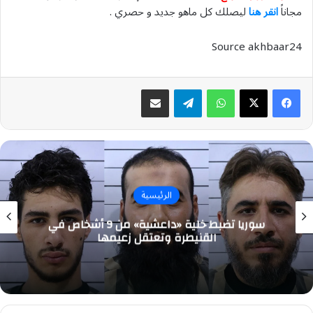
مجاناً
انقر هنا
ليصلك كل ماهو جديد و حصري .
Source akhbaar24
واتساب
تيلقرام
مشاركة عبر البريد
الرئيسية
سوريا تضبط خلية «داعشية» من 9 أشخاص في
القنيطرة وتعتقل زعيمها