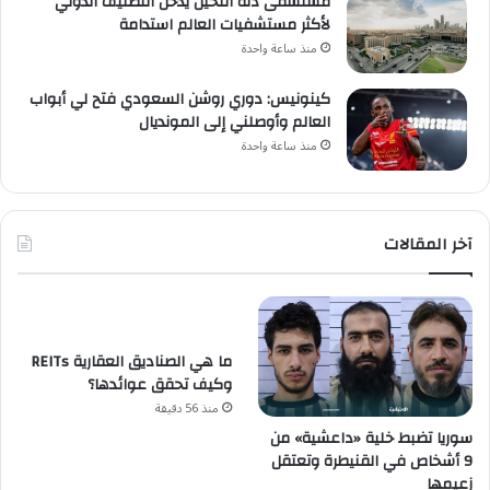
مستشفى دله النخيل يدخل التصنيف الدولي
لأكثر مستشفيات العالم استدامة
منذ ساعة واحدة
كينونيس: دوري روشن السعودي فتح لي أبواب
العالم وأوصلني إلى المونديال
منذ ساعة واحدة
آخر المقالات
ما هي الصناديق العقارية REITs
وكيف تحقق عوائدها؟
منذ 56 دقيقة
سوريا تضبط خلية «داعشية» من
9 أشخاص في القنيطرة وتعتقل
زعيمها