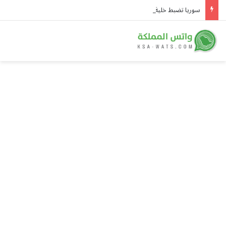
سوريا تضبط خلية «داعشية» من 9 أشخاص في القنيطرة وتعتقل زعيمها