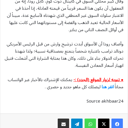
وقال كبير محللي السوق في كابيتال دوت كوم، كايل رودا، إنه من
المعقول أن يكون هذا السعر قريباً من قيمته العادلة، إذا أخذنا في
الاعتبار سلوك السوق غير المنطقي الذي شهدناه لأسابيع عدة، مبيناً أن
الأسعار الحالية تعيد الذهب والفضة إلى مستوياتهما التي كانت عليها
في أوائل النصف الثاني من يناير.
وأضاف رودا أن الأسواق أيدت ترشيح وارش من قبل الرئيس الأمريكي
دونالد ترامب باعتباره شخصاً يتمتع بمصداقية نسبية؛ ولذا شهدنا
تحرك الدولار بناء على ذلك، وكان هذا بمثابة الشرارة التي أشعلت فتيل
انهيار أسعار المعادن النفيسة.
● تنويه لزوار الموقع (الجدد) :-
يمكنك الإشتراك بالأخبار عبر الواتساب
مجاناً
انقر هنا
ليصلك كل ماهو جديد و حصري .
Source akhbaar24
واتساب
تيلقرام
مشاركة عبر البريد