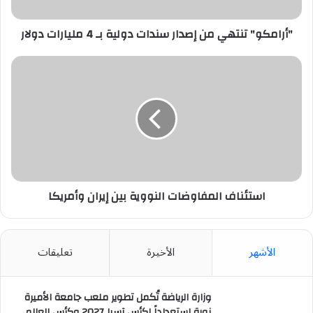
4
مليارات
دولار
"أرامكو" تنتهي من إصدار سندات دولية بـ 4 مليارات دولار
استئناف
المفاوضات
النووية
بين
إيران
وأمريكا
استئناف المفاوضات النووية بين إيران وأمريكا
الأشهر
الأخيرة
تعليقات
وزارة الرياضة تُكمل تطوير ملعب جامعة الأميرة
نورة استعداداً لكأس آسيا 2027 وكأس العالم