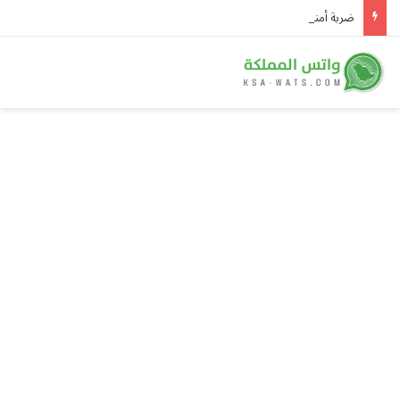
ضربة أمنية في مصر تُسقط 4 عناصر خطرة وتضبط 350 كجم مخدرات و134 سلاحًا