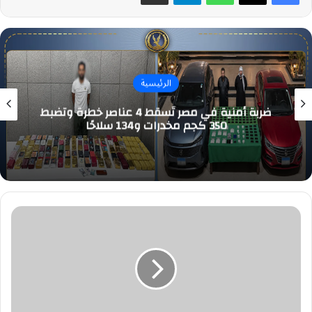
الرئيسية
ضربة أمنية في مصر تُسقط 4 عناصر خطرة وتضبط
350 كجم مخدرات و134 سلاحًا
"أرامكو"
تنتهي
من
إصدار
سندات
دولية
بـ