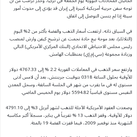
الجانبان المحادثات النووية يوم الجمعة في تركيا، وحذر ترامب من أن
توجه سفن حربية أمريكية كبيرة إلى إيران قد يؤدي إلى حدوث أمور
سيئة إذا لم يتسن التوصل إلى اتفاق.
في السياق ذاته، ارتفعت أسعار الذهب والفضة بأكثر من 2% اليوم
(الثلاثاء)، بعد موجة بيع حادة نجمت عن ترشيح كيفن وارش لمنصب
رئيس مجلس الاحتياطي الاتحادي (البنك المركزي الأمريكي) التالي
وزيادة مجموعة (سي.إم.إي) بمتطلبات الهامش.
وارتفع سعر الذهب في المعاملات الفورية 2.2 % إلى 4767.33 دولار
للأوقية بحلول الساعة 0318 بتوقيت جرينتش، بعد أن لامس أدنى
مستوى له في ما يقرب من شهر في الجلسة السابقة، وسجل المعدن
النفيس مستوى قياسياً 5594.82 دولار يوم الخميس الماضي.
وصعدت العقود الأمريكية الآجلة للذهب لشهر أبريل 3% إلى 4791.10
دولار للأوقية، وقفز الذهب 13 % تقريباً في يناير، مسجلاً أكبر مكاسبه
الشهرية منذ نوفمبر 2009، فيما قفزت الفضة 19 بالمئة.