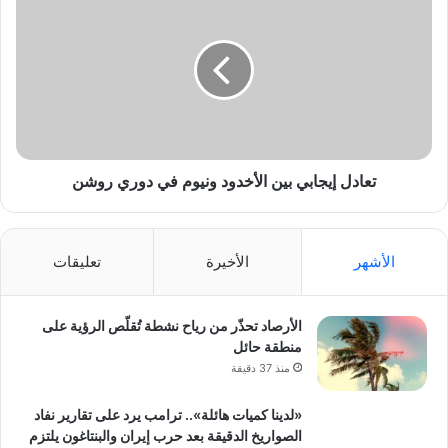
إيجابي
بين
الأخدود
ونيوم
في
دوري
روشن
تعادل إيجابي بين الأخدود ونيوم في دوري روشن
الأشهر
الأخيرة
تعليقات
الأرصاد تحذّر من رياح نشطة تُقلّص الرؤية على
منطقة حائل
منذ 37 دقيقة
«لدينا كميات هائلة».. ترامب يرد على تقارير نفاد
الصواريخ الدقيقة بعد حرب إيران والبنتاغون يلتزم