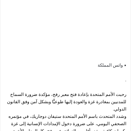
▪︎ واتس المملكة
.
رحبت الأمم المتحدة بإعادة فتح معبر رفح، مؤكدة ضرورة السماح
للمدنيين بمغادرة غزة والعودة إليها طوعيًّا وبشكل آمن وفق القانون
الدولي.
وشدد المتحدث باسم الأمم المتحدة ستيفان دوجاريك، في مؤتمره
الصحفي اليومي، على ضرورة دخول الإمدادات الإنسانية إلى غزة
بكميات كافية وبقدر أقل من العوائق عبر رفح وكل المعابر الأخرى.