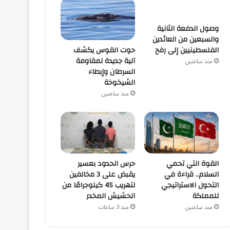
وصول الدفعة الثانية
والسبعين من العائدين
حوت القوس يكشف
الفلسطينيين إلى رفح
آلية جديدة لمقاومة
منذ ساعتين
السرطان وإبطاء
الشيخوخة
منذ ساعتين
القوة التي تحمي
حرس الحدود بعسير
السلام.. قراءة في
يقبض على 3 مخالفين
التحول الاستراتيجي
لتهريب 45 كيلوجرامًا من
للمملكة
الحشيش المخدر
منذ ساعتين
منذ 3 ساعات