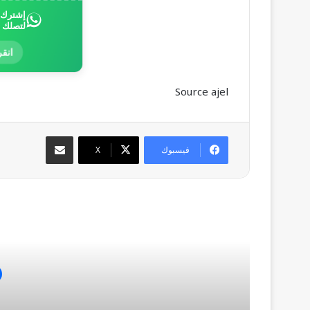
إشترك ب
لتصلك 
انقر
Source ajel
مشاركة عبر البريد
فيسبوك
‫X
أق
م