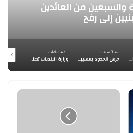
ة والسبعين من العائدين
يين إلى رفح
منذ 3 ساعات
منذ 4 ساعات
منذ 4 ساعات
القوة التي تحمي السلام.. قراءة في التحول الاستراتيجي للمملكة
حرس الحدود بعسير يقبض على 3 مخالفين لتهريب 45 كيلوجرامًا من الحشيش المخدر
وزارة البلديات تطلق خدمة تأهيل مقاولي القطاع البلدي عبر «بلدي أعمال»
تحطم
مروع
لطائرة
تدريب
في
الأورال
الروسي