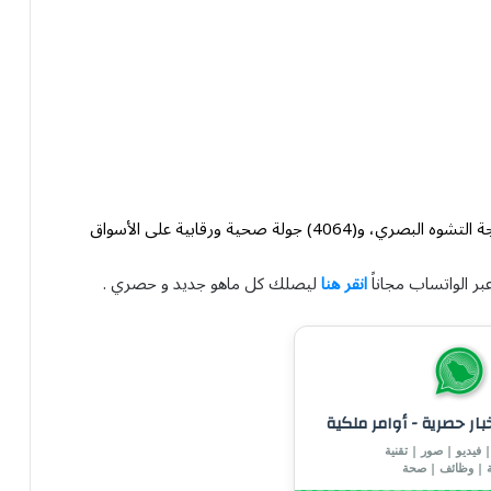
وأشارت إلى أن الفرق الرقابية نفّذت (4958) جولة لمعالجة التشوه البصري، و(4064) جولة صحية ورقابية على الأسواق
بر الواتساب مجاناً
انقر هنا
ليصلك كل ماهو جديد و حصري .
خبار حصرية - أوامر ملكية
 فيديو | صور | تقنية
ة | وظائف | صحة