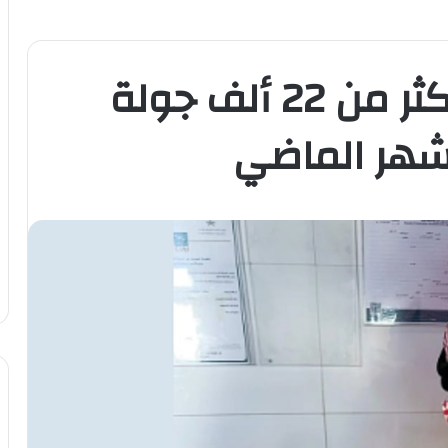
«أمانة نجران» تُنفّذ أكثر من 22 ألف جولة
لشهر الماضي