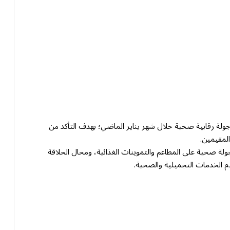
ذت أمانة منطقة نجران والبلديات التابعة لها (22116) جولة رقابية صحية خلال شهر يناير الماضي؛ بهدف التأكد من
المقيمين.
حت الأمانة أن الجولات الرقابية شملت (10417) جولة صحية على المطاعم والتموينات الغذائية، ومحال الحلاقة
دم الخدمات التجميلية والصحية.