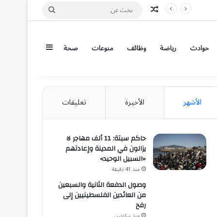
مقال عشوائي
بحث
عن
إضافة عمود جان
حوادث
رياضة
وظائف
منوعات
صحة
الأشهر
الأخيرة
تعليقات
حاكم سبتة: 11 ألف مهاجر لا
يزالون في المدينة وإعادتهم
«السبيل الوحيد»
منذ 41 دقيقة
وصول الدفعة الثانية والسبعين
من العائدين الفلسطينيين إلى
رفح
منذ ساعتين