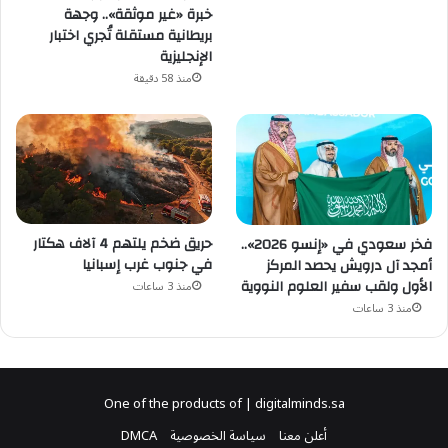
خبرة «غير موثقة».. وجهة
بريطانية مستقلة تُجري اختبار
الإنجليزية
منذ 58 دقيقة
حريق ضخم يلتهم 4 آلاف هكتار
فخر سعودي في «إنسو 2026»..
في جنوب غرب إسبانيا
أمجد آل درويش يحصد المركز
الأول ولقب سفير العلوم النووية
منذ 3 ساعات
منذ 3 ساعات
One of the products of | digitalminds.sa
أعلن معنا
سياسة الخصوصية
DMCA