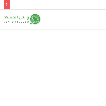
مصادر: استبعاد خيمي من انتخابات الاتحاد بسبب شهادة خبرة «غير موثقة».. وجهة بريطانية مستقلة تُجري اختبار الإنجليزية