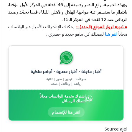
وبهذه النتيجة، رفع النصر رصيده إلى 46 نقطة في المركز الأول مؤقتا،
بانتظار ما ستسفر عنه مواجهة الهلال والأهلي الليلة، فيما تجمّد رصيد
الرياض عند 12 نقطة في المركز الـ15.
● تنويه لزوار الموقع (الجدد) :-
يمكنك الإشتراك بالأخبار عبر الواتساب
مجاناً
انقر هنا
ليصلك كل ماهو جديد و حصري .
أخبار عاجلة - أخبار حصرية - أوامر ملكية
منوعات | فيديو | صور | تقنية
رياضة | وظائف | صحة
إشترك بخدمة الواتساب مجاناً
لتصلك الرسائل
انقر هنا للإنضمام
Source ajel