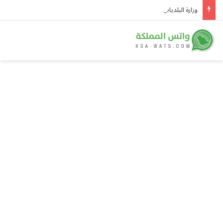
وزارة البلديات تطلق خدمة تأهيل مقاولي القطاع البلدي عبر «بلدي أعمال»