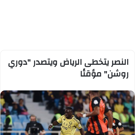
النصر يتخطى الرياض ويتصدر "دوري
روشن" مؤقتًا