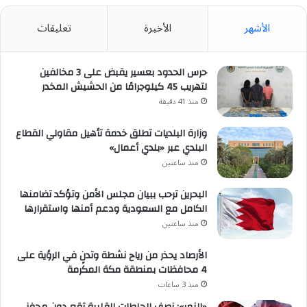
الأشهر
الأخيرة
تعليقات
حرس الحدود بعسير يقبض على 3 مخالفين
لتهريب 45 كيلوجرامًا من الحشيش المخدر
منذ 41 دقيقة
وزارة البلديات تطلق خدمة تأهيل مقاولي القطاع
البلدي عبر «بلدي أعمال»
منذ ساعتين
البحرين ترحب ببيان مجلس الأمن وتؤكد تضامنها
الكامل مع السعودية ودعم أمنها واستقرارها
منذ ساعتين
الأرصاد يحذر من رياح نشطة وتدنٍ في الرؤية على
4 محافظات بمنطقة مكة المكرمة
منذ 3 ساعات
«النمر»: نصف الجلطات القلبية تقع دون محفز