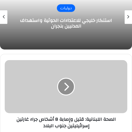
دوليات
استنكار خليجي للاعتداءات الحوثية واستهداف
المدنيين بنجران
الصحة
اللبنانية:
قتيل
وإصابة
8
أشخاص
جراء
غارتين
إسرائيليتين
جنوب
الصحة اللبنانية: قتيل وإصابة 8 أشخاص جراء غارتين
البلاد
إسرائيليتين جنوب البلاد