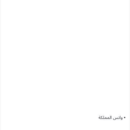
▪︎ واتس المملكة