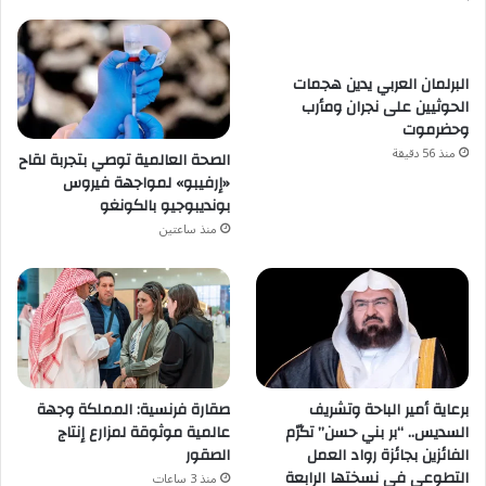
البرلمان العربي يدين هجمات
الحوثيين على نجران ومأرب
وحضرموت
منذ 56 دقيقة
الصحة العالمية توصي بتجربة لقاح
«إرفيبو» لمواجهة فيروس
بونديبوجيو بالكونغو
منذ ساعتين
برعاية أمير الباحة وتشريف
صقارة فرنسية: المملكة وجهة
السديس.. “بر بني حسن” تكرّم
عالمية موثوقة لمزارع إنتاج
الفائزين بجائزة رواد العمل
الصقور
التطوعي في نسختها الرابعة
منذ 3 ساعات