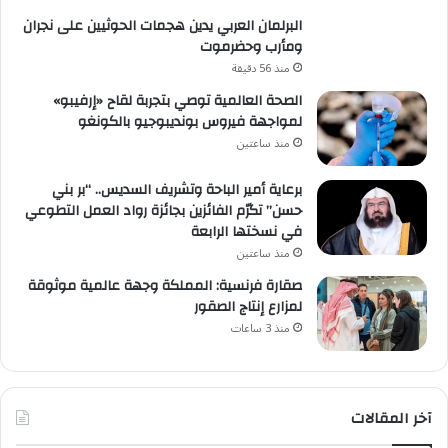
البرلمان العربي يدين هجمات الحوثيين على نجران
ومأرب وحضرموت
منذ 56 دقيقة
الصحة العالمية توصي بتجربة لقاح «إرفيبو»
لمواجهة فيروس بونديبوجيو بالكونغو
منذ ساعتين
برعاية أمير الباحة وتشريف السديس.. “بر بني
حسن” تكرّم الفائزين بجائزة رواد العمل التطوعي
في نسختها الرابعة
منذ ساعتين
صقارة فرنسية: المملكة وجهة عالمية موثوقة
لمزارع إنتاج الصقور
منذ 3 ساعات
آخر المقالات