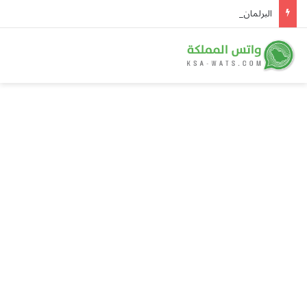
البرلمان العربي يدين هجمات الحوثيين على نجران ومأرب وحضرموت