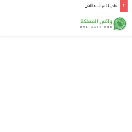
«لدينا كميات هائلة».. ترامب يرد على تقارير نفاد الصواريخ الدقيقة بعد حرب إيران والبنتاغون يلتزم الصمت