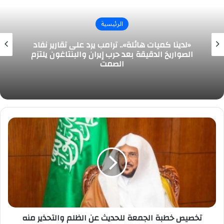
الرئيسية
«لدينا كميات هائلة».. ترامب يرد على تقارير نفاد
الصواريخ الدقيقة بعد حرب إيران والبنتاغون يلتزم
الصمت
تخصيص
خطبة
الجمعة
للحديث
عن
الظلم
والتحذير
منه
تخصيص خطبة الجمعة للحديث عن الظلم والتحذير منه