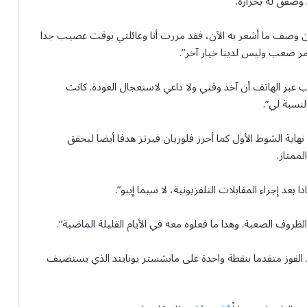
وصفق له بحرارة.
ن وصف ما أشعر به الآن، فقد مررت أنا وعائلتي بوقت عصيب جدا
أمر صعب وليس لدينا خيار آخر”.
ب عبر الهاتف أن آخذ وقتي ولا داعي لاستعجال العودة. كانت
نسبة لي”.
اية الشوط الأول كما أحرز فلوريان فيرتز هدفا أيضا ليحقق
ممتاز.
بعد إجراء المقابلات التلفزيونية، لا سيما إيبو”.
لظروف الصعبة. وهذا ما فعلوه معه في الأيام القليلة ‌الماضية”.
د الفوز متقدما بنقطة واحدة على مانشستر يونايتد الذي يستضيف