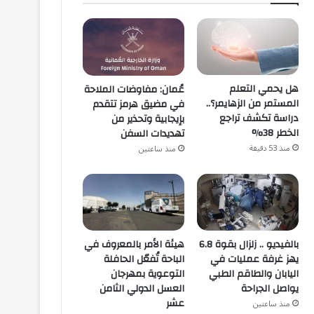
هل يحمي التعلم
عُمان: مفاوضات الملاحة
المستمر من الزهايمر؟..
في مضيق هرمز تتقدم
دراسة تكشف تراجع
بإيجابية وتحذير من
الخطر 38%
تهديدات السفن
منذ 53 دقيقة
منذ ساعتين
هيئة الأمر بالمعروف في
بالفيديو .. زلزال بقوة 6.8
الباحة تُفعّل الحافلة
يهز غرفة عمليات في
التوعوية بمهرجان
اليابان والطاقم الطبي
العسل الدولي الثامن
يواصل الجراحة
عشر
منذ ساعتين