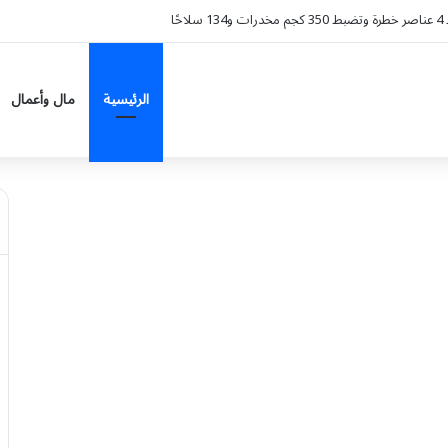
 الزهايمر؟.. دراسة تكشف تراجع الخطر 38%
الرئيسية
مال وأعمال