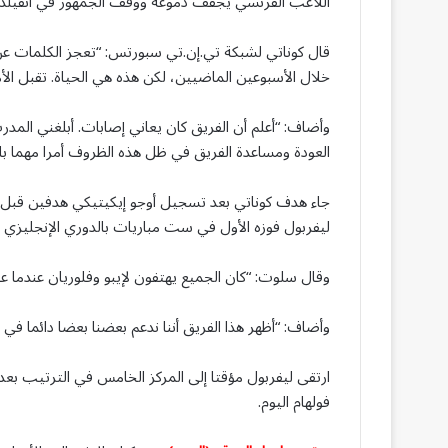
اللاعب الفرنسي يجفف دموعه ووقف الجمهور في أنفيلد 
قال كوناتي لشبكة تي.إن.تي سبورتس: “تعجز الكلمات ع
​خلال الأسبوعين الماضيين، لكن هذه هي الحياة. تقبل ال
وأضاف: “أعلم أن الفريق كان يعاني إصابات. أبلغني المدر
العودة ومساعدة الفريق في ظل هذه الظروف أمرا مهما بال
جاء هدف كوناتي بعد تسجيل أوجو إيكيتيكي هدفين قبل نه
ليفربول فوزه الأول في ست مباريات بالدوري الإنجليزي ال
وقال سلوت: “كان الجميع يهتفون لإيبو وفلوريان عندما عادا 
وأضاف: “أظهر هذا الفريق أننا ندعم بعضنا بعضا دائما في ا
ارتقى ليفربول مؤقتا إلى المركز الخامس في الترتيب بع
فولهام اليوم.