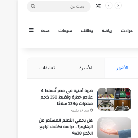
مقال عشوائي
بحث
عن
إضافة عمود جان
حوادث
رياضة
وظائف
منوعات
صحة
الأشهر
الأخيرة
تعليقات
ضربة أمنية في مصر تُسقط 4
عناصر خطرة وتضبط 350 كجم
مخدرات و134 سلاحًا
منذ 27 دقيقة
هل يحمي التعلم المستمر من
الزهايمر؟.. دراسة تكشف تراجع
الخطر 38%