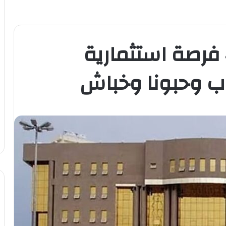
أمانة نجران تطرح 42 فرصة استثمارية
ب وحبونا وخباش