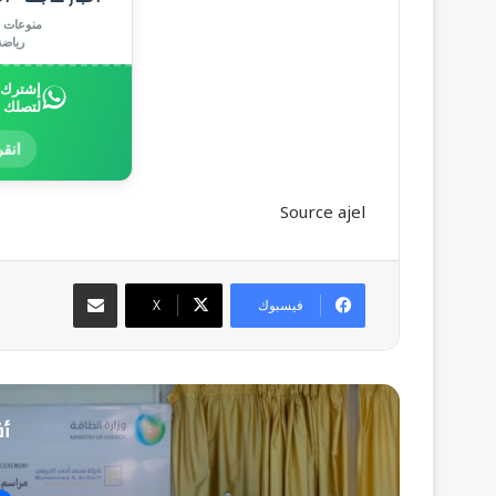
منوعات |
رياض
إشترك ب
لتصلك 
انقر
Source ajel
مشاركة عبر البريد
فيسبوك
‫X
أق