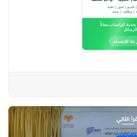
 فيديو | صور | تقنية
ة | وظائف | صحة
خدمة الواتساب مجاناً
الرسائل
 هنا للإنضمام
رأ التالي