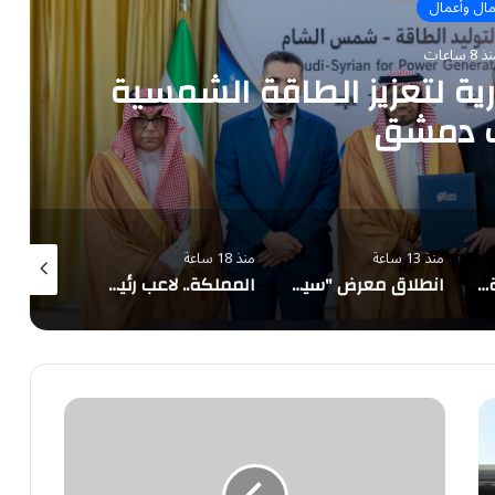
ال وأعمال
 8 ساعات
ة لتعزيز الطاقة الشمسية
ف دمشق
منذ 13 ساعة
منذ 18 ساعة
منذ 19 ساعة
"سابك" تفوز بجائزة دولية لابتكارها منتجًا مصممًا لسوق الطاقة الشمسية
انطلاق معرض "سيريدو" العقاري مطلع سبتمبر في جدة
المملكة.. لاعب رئيسي في معادلة الطاقة العالمية
غزة..
إسرائيل
تعيد
فتح