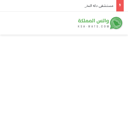
مستشفى دله النخيل يدخل التصنيف الدولي لأكثر مستشفيات العالم استدامة