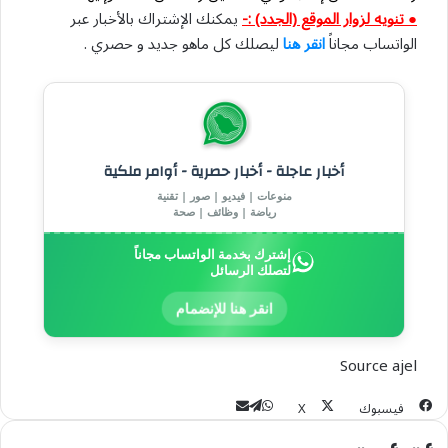
● تنويه لزوار الموقع (الجدد) :-
يمكنك الإشتراك بالأخبار عبر
الواتساب مجاناً
انقر هنا
ليصلك كل ماهو جديد و حصري .
أخبار عاجلة - أخبار حصرية - أوامر ملكية
منوعات | فيديو | صور | تقنية
رياضة | وظائف | صحة
إشترك بخدمة الواتساب مجاناً
لتصلك الرسائل
انقر هنا للإنضمام
Source ajel
تيلقرام
مشاركة
واتساب
فيسبوك
‫X
عبر