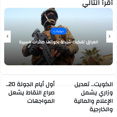
أقرأ التالي
البريد
دوليات
العراق: تفكيك شبكة بحوزتها طائرات مسيرة
الكويت..
الكويت.. تعديل
أول
أول أيام الجولة 20..
تعديل
أيام
وزاري يشمل
صراع النقاط يشعل
وزاري
الجولة
يشمل
20..
الإعلام والمالية
المواجهات
الإعلام
صراع
والخارجية
والمالية
النقاط
والخارجية
يشعل