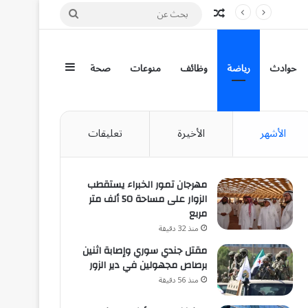
مقال عشوائي
بحث
عن
إضافة عمود جان
حوادث
رياضة
وظائف
منوعات
صحة
الأشهر
الأخيرة
تعليقات
مهرجان تمور الخبراء يستقطب
الزوار على مساحة 50 ألف متر
مربع
منذ 32 دقيقة
مقتل جندي سوري وإصابة اثنين
برصاص مجهولين في دير الزور
منذ 56 دقيقة