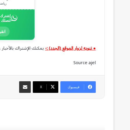
رياض
إشترك ب
لتصلك 
انقر
● تنويه لزوار الموقع (الجدد) :-
يمكنك الإشتراك بالأخبار ع
Source ajel
مشاركة عبر البريد
فيسبوك
‫X
أق