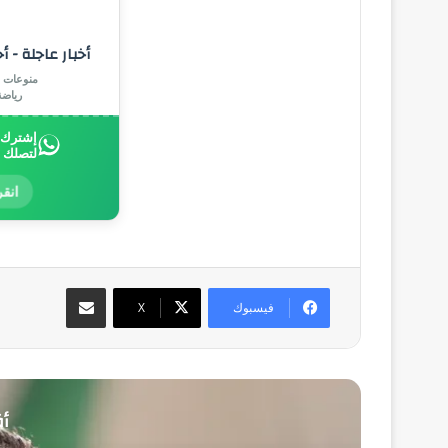
أخبار عاجلة - أ
منوعات |
رياض
إشترك ب
لتصلك 
انقر
مشاركة عبر البريد
فيسبوك
‫X
أق