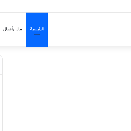
تاكسي».. تصريحات مرشح الشيوخ الأميركي عبدالرحمن السيد تشعل غضباً في مصر
الرئيسية
مال وأعمال