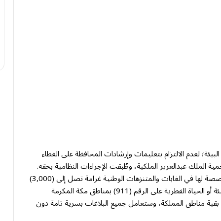
البيئة؛ لعدم الالتزام بتعليمات وإرشادات المحافظة على الغطاء
ية الملك عبدالعزيز الملكية، وطُبقت الإجراءات النظامية بحقه.
وأكدت القوات أن عقوبة إشعال النار في غير الأماكن المخصصة لها في الغابات والمتنزهات الوطنية غرامة تصل إلى (3,000)
ريال، حاثة على الإبلاغ عن أي حالات تمثل اعتداءً على البيئة أو الحياة الفطرية على الرقم (911) بمناطق مكة المكرمة
 المنورة والرياض والشرقية، و(999) و(996) في بقية مناطق المملكة، وستعامل جميع البلاغات بسرية تامة دون