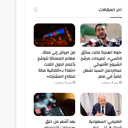
آخر المقالات
«لولا الهجرة لكنت سائق
من الرياض إلى مكة..
تاكسي».. تصريحات مرشح
معالم المملكة تتوشح
الشيوخ الأميركي
بأعلام الدول الثلاث
عبدالرحمن السيد تشعل
احتفاءً بـ«اتفاقية مكة
غضباً في مصر
للدفاع المشترك»
منذ 4 ساعات
منذ 5 ساعات
العليمي: السعودية
بعد أشهر من خنق
شريك لا غنى عنه..
«حسابات التجميع»..