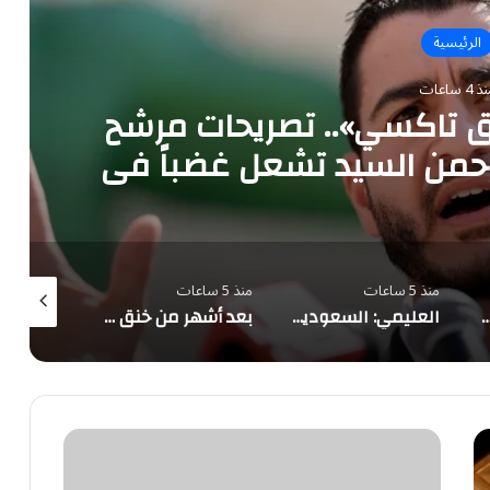
الرئيسية
 4 ساعات
ئق تاكسي».. تصريحات مرشح
رحمن السيد تشعل غضباً في
مصر
منذ 5 ساعات
منذ 5 ساعات
منذ 5 ساعات
معالم المملكة تتوشح بأعلام الدول الثلاث احتفاءً بـ«اتفاقية مكة للدفاع المشترك»
العليمي: السعودية شريك لا غنى عنه.. والتحالف البحري بقيادتها ركيزة أمن المنطقة
بعد أشهر من خنق «حسابات التجميع».. إكس تهدم «مشاركة الأرباح» وتبني نظام دخل المبدعين الجديد على الأصالة
ترامب
يتوقع
إبرام