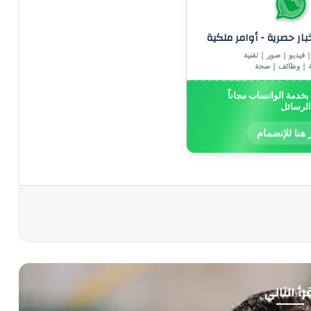
خبار حصرية - أوامر ملكية
 فيديو | صور | تقنية
ة | وظائف | صحة
خدمة الواتساب مجاناً
الرسائل
 هنا للإنضمام
رأ التالي