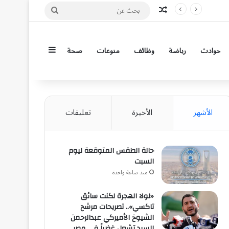
مقال عشوائي
بحث
عن
إضافة عمود جان
حوادث
رياضة
وظائف
منوعات
صحة
الأشهر
الأخيرة
تعليقات
حالة الطقس المتوقعة ليوم
السبت
منذ ساعة واحدة
«لولا الهجرة لكنت سائق
تاكسي».. تصريحات مرشح
الشيوخ الأميركي عبدالرحمن
السيد تشعل غضباً في مصر