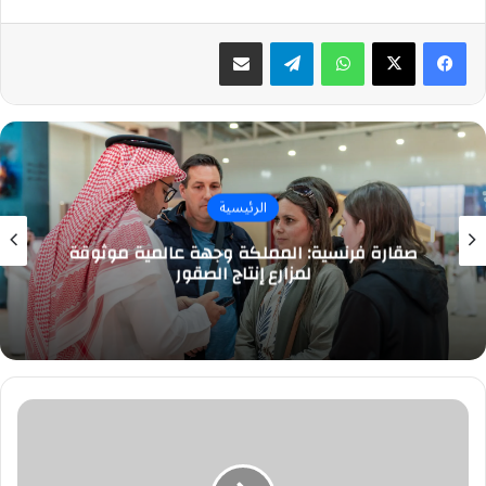
واتساب
تيلقرام
مشاركة عبر البريد
الرئيسية
صقارة فرنسية: المملكة وجهة عالمية موثوقة
لمزارع إنتاج الصقور
حساب
المواطن:
شرطان
لإرفاق