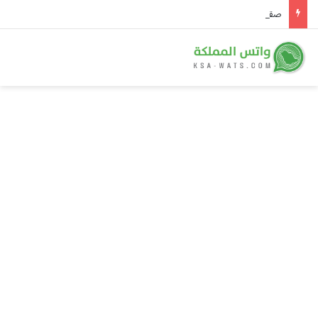
صقارة فرنسية: المملكة وجهة عالمية موثوقة لمزارع إنتاج الصقور