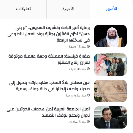
الأشهر
الأخيرة
تعليقات
برعاية أمير الباحة وتشريف السديس.. “بر بني
حسن” تكرّم الفائزين بجائزة رواد العمل التطوعي
في نسختها الرابعة
منذ 13 دقيقة
صقارة فرنسية: المملكة وجهة عالمية موثوقة
لمزارع إنتاج الصقور
منذ 46 دقيقة
حين تعطش بلادُ المطر.. «هايد بارك» يتحول إلى
صحراء ونصف إنجلترا في حالة جفاف رسمية
منذ ساعة واحدة
أمين الجامعة العربية يُدين هجمات الحوثيين على
نجران ويدعو لوقف التصعيد
منذ 3 ساعات