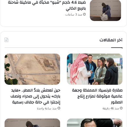
ضبط 4.6 كجم "شبو" مخبأة في ماكينة شاحنة
بالربع الخالي
منذ 3 ساعات
آخر المقالات
صقارة فرنسية: المملكة وجهة
حين تعطش بلادُ المطر.. «هايد
عالمية موثوقة لمزارع إنتاج
بارك» يتحول إلى صحراء ونصف
الصقور
إنجلترا في حالة جفاف رسمية
منذ 46 دقيقة
منذ ساعة واحدة