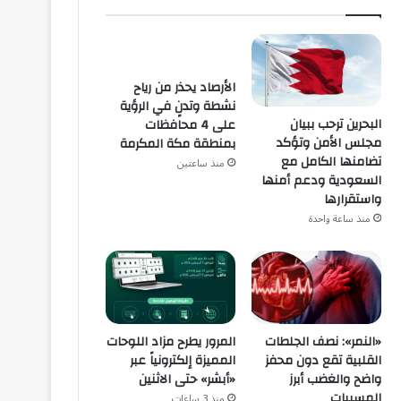
الأرصاد يحذر من رياح
نشطة وتدنٍ في الرؤية
البحرين ترحب ببيان
على 4 محافظات
مجلس الأمن وتؤكد
بمنطقة مكة المكرمة
تضامنها الكامل مع
منذ ساعتين
السعودية ودعم أمنها
واستقرارها
منذ ساعة واحدة
«النمر»: نصف الجلطات
المرور يطرح مزاد اللوحات
القلبية تقع دون محفز
المميزة إلكترونياً عبر
واضح والغضب أبرز
«أبشر» حتى الاثنين
المسببات
منذ 3 ساعات