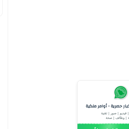
خبار حصرية - أوامر ملكية
 فيديو | صور | تقنية
ة | وظائف | صحة