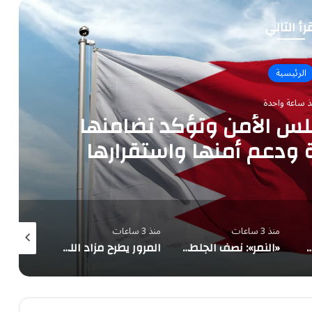
رأ التالي
الرئيسية
ذ ساعة واحدة
جلس الأمن وتؤكد تضامنها
 ودعم أمنها واستقرارها
منذ 3 ساعات
منذ 3 ساعات
منذ 4 ساعات
 رياح نشطة وتدنٍ في الرؤية على 4 محافظات بمنطقة مكة المكرمة
«النمر»: نصف الجلطات القلبية تقع دون محفز واضح والغضب أبرز المسببات
المرور يطرح مزاد اللوحات المميزة إلكترونياً عبر «أبشر» حتى الاثنين