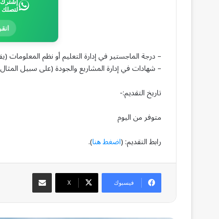
إشترك ب
لتصلك 
انقر
– درجة الماجستير في إدارة التعليم أو نظم المعلومات (
– شهادات في إدارة المشاريع والجودة (على سبيل المثال PMP / سيغما 6) ستكون أفضلية.
تاريخ التقديم:-
متوفر من اليوم
رابط التقديم: (
اضغط هنا
).
مشاركة عبر البريد
فيسبوك
‫X