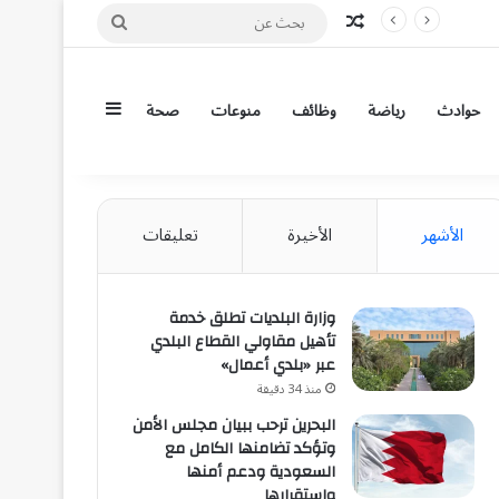
مقال عشوائي
بحث
عن
إضافة عمود جان
حوادث
رياضة
وظائف
منوعات
صحة
الأشهر
الأخيرة
تعليقات
وزارة البلديات تطلق خدمة
تأهيل مقاولي القطاع البلدي
عبر «بلدي أعمال»
منذ 34 دقيقة
البحرين ترحب ببيان مجلس الأمن
وتؤكد تضامنها الكامل مع
السعودية ودعم أمنها
واستقرارها