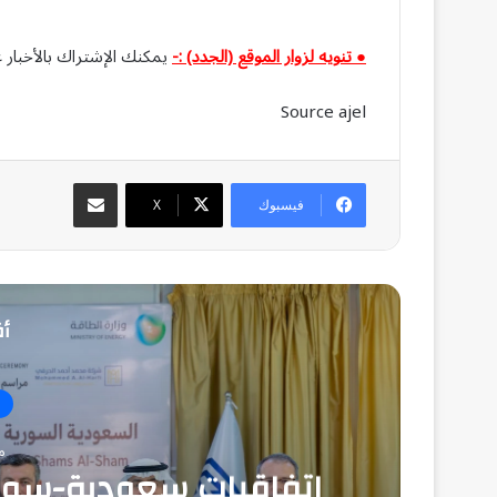
● تنويه لزوار الموقع (الجدد) :-
يمكنك الإشتراك بالأخبار ع
Source ajel
مشاركة عبر البريد
فيسبوك
‫X
أق
م
منذ
اتفاقيات سعودية-سوري