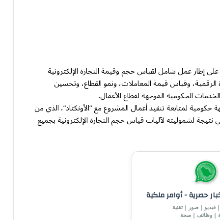
ة على إطار عمل شامل لقياس حجم وقيمة التجارة الإلكترونية
ة الرقمية، وقياس قيمة المعاملات، ونمو القطاع، وتحسين
لخدمات الحكومية الموجهة لقطاع الأعمال.
 المجلس فريق عمل برئاسة أمانته وعضوية 11 جهة حكومية لمتابعة تنفيذ أعمال المشروع مع “الأونكتاد”، الذي من
نتيجة لشموليته لآليات قياس حجم التجارة الإلكترونية بجميع
خبار حصرية - أوامر ملكية
 فيديو | صور | تقنية
ة | وظائف | صحة