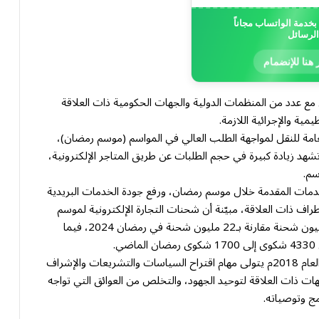
خدمة الواتساب مجاناً
الرسائل
 هنا للإنضمام
ع عدد من المنظمات الدولية والجهات الحكومية ذات العلاقة
مية والإجرائية اللازمة.
عامة للنقل لمواجهة الطلب العالي في المواسم (موسم رمضان)،
شهد زيادة كبيرة في حجم الطلبات عن طريق المتاجر الإلكترونية،
سم.
خدمات المقدمة خلال موسم رمضان، ورفع جودة الخدمات البريدية
اف ذات العلاقة، مبيّنة أن شحنات التجارة الإلكترونية لموسم
رمضان ارتفعت العام الماضي 18% حيث سجلت 26 مليون شحنة مقارنة بـ22 مليون شحنة في رمضان 2024، فيما
يشار إلى أن مجلس التجارة الإلكترونية منذ تأسيسه في العام 2018م يتولى مهام اقتراح السياسات والتشريعات والإشراف
جهات ذات العلاقة لتوحيد الجهود، والتخلص من العوائق التي تواجه
امج وتوصياته.