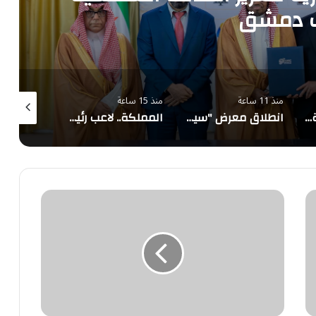
ف دمشق
منذ 11 ساعة
منذ 15 ساعة
منذ 17 ساعة
"سابك" تفوز بجائزة دولية لابتكارها منتجًا مصممًا لسوق الطاقة الشمسية
انطلاق معرض "سيريدو" العقاري مطلع سبتمبر في جدة
المملكة.. لاعب رئيسي في معادلة الطاقة العالمية
"الترفيه"
تحتفل
بتخريج
وتوظيف
68
طالباً
في
جدة
و"القدية"