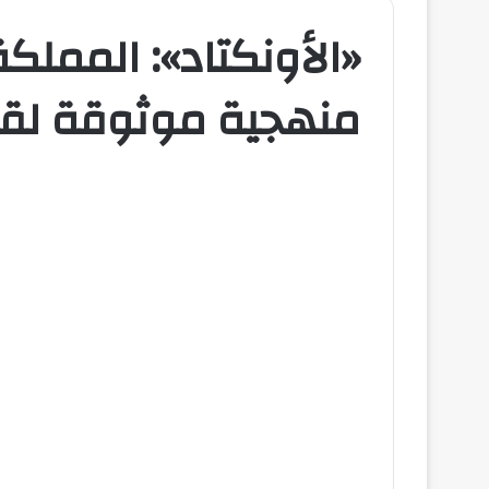
«الأونكتاد»: المملكة
منهجية موثوقة لقياس