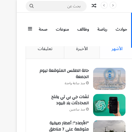
مقال عشوائي
بحث
عن
إضافة عمود جان
حوادث
رياضة
وظائف
منوعات
صحة
الأشهر
الأخيرة
تعليقات
حالة الطقس المتوقعة ليوم
الجمعة
منذ ساعة واحدة
تشات جي بي تي يفتح
المحادثات بلا قيود
منذ ساعتين
"الأرصاد": أمطار صيفية
متوقعة على 7 مناطق